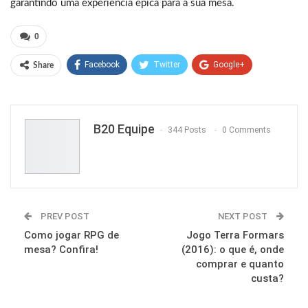
garantindo uma experiência épica para a sua mesa.
0
Facebook
Twitter
Google+
Share
ReddIt
WhatsApp
Pinterest
Email
B20 Equipe
344 Posts
0 Comments
PREV POST
NEXT POST
Como jogar RPG de
Jogo Terra Formars
mesa? Confira!
(2016): o que é, onde
comprar e quanto
custa?