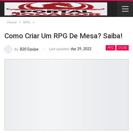
Home
RPG
Como Criar Um RPG De Mesa? Saiba!
RPG
DICAS
Last updated
dez 29, 2022
By
B20 Equipe