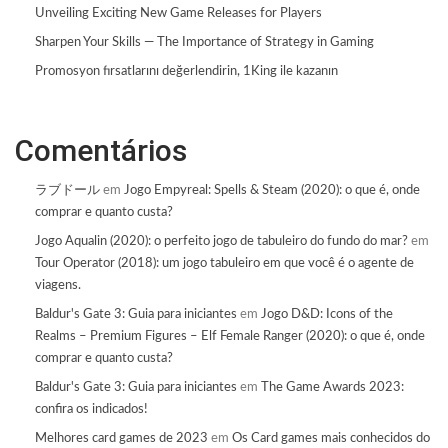
Unveiling Exciting New Game Releases for Players
Sharpen Your Skills — The Importance of Strategy in Gaming
Promosyon fırsatlarını değerlendirin, 1King ile kazanın
Comentários
ラブドール
em
Jogo Empyreal: Spells & Steam (2020): o que é, onde
comprar e quanto custa?
Jogo Aqualin (2020): o perfeito jogo de tabuleiro do fundo do mar?
em
Tour Operator (2018): um jogo tabuleiro em que você é o agente de
viagens.
Baldur's Gate 3: Guia para iniciantes
em
Jogo D&D: Icons of the
Realms – Premium Figures – Elf Female Ranger (2020): o que é, onde
comprar e quanto custa?
Baldur's Gate 3: Guia para iniciantes
em
The Game Awards 2023:
confira os indicados!
Melhores card games de 2023
em
Os Card games mais conhecidos do