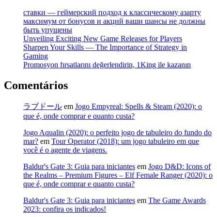
ставки — геймерский подход к классическому азарту
максимум от бонусов и акций ваши шансы не должны
быть упущены
Unveiling Exciting New Game Releases for Players
Sharpen Your Skills — The Importance of Strategy in
Gaming
Promosyon fırsatlarını değerlendirin, 1King ile kazanın
Comentários
ラブドール
em
Jogo Empyreal: Spells & Steam (2020): o
que é, onde comprar e quanto custa?
Jogo Aqualin (2020): o perfeito jogo de tabuleiro do fundo do
mar?
em
Tour Operator (2018): um jogo tabuleiro em que
você é o agente de viagens.
Baldur's Gate 3: Guia para iniciantes
em
Jogo D&D: Icons of
the Realms – Premium Figures – Elf Female Ranger (2020): o
que é, onde comprar e quanto custa?
Baldur's Gate 3: Guia para iniciantes
em
The Game Awards
2023: confira os indicados!