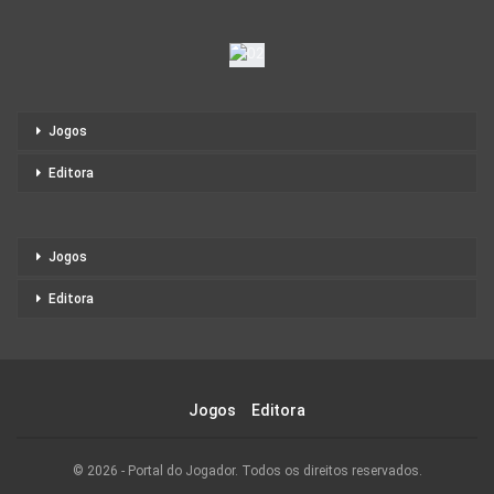
Jogos
Editora
Jogos
Editora
Jogos
Editora
© 2026 - Portal do Jogador. Todos os direitos reservados.