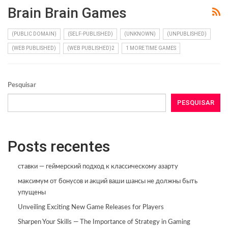
Brain Brain Games
(PUBLIC DOMAIN)
(SELF-PUBLISHED)
(UNKNOWN)
(UNPUBLISHED)
(WEB PUBLISHED)
(WEB PUBLISHED)2
1 MORE TIME GAMES
Pesquisar
PESQUISAR
Posts recentes
ставки — геймерский подход к классическому азарту
максимум от бонусов и акций ваши шансы не должны быть
упущены
Unveiling Exciting New Game Releases for Players
Sharpen Your Skills — The Importance of Strategy in Gaming