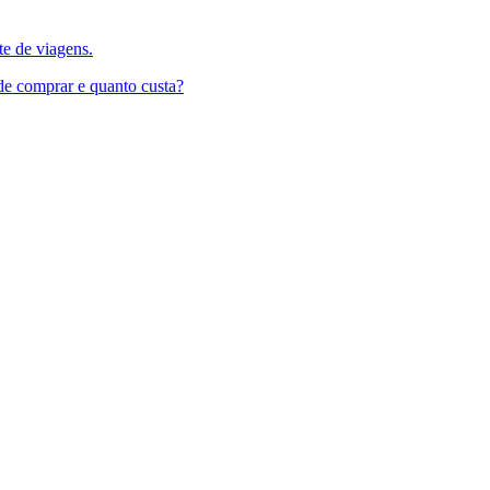
te de viagens.
de comprar e quanto custa?