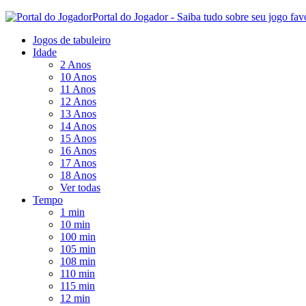
Portal do Jogador - Saiba tudo sobre seu jogo fav
Jogos de tabuleiro
Idade
2 Anos
10 Anos
11 Anos
12 Anos
13 Anos
14 Anos
15 Anos
16 Anos
17 Anos
18 Anos
Ver todas
Tempo
1 min
10 min
100 min
105 min
108 min
110 min
115 min
12 min