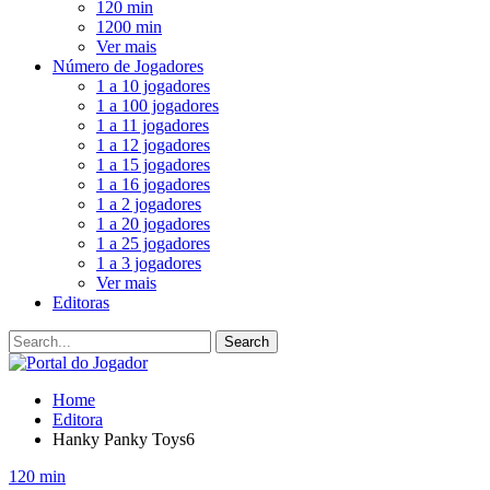
120 min
1200 min
Ver mais
Número de Jogadores
1 a 10 jogadores
1 a 100 jogadores
1 a 11 jogadores
1 a 12 jogadores
1 a 15 jogadores
1 a 16 jogadores
1 a 2 jogadores
1 a 20 jogadores
1 a 25 jogadores
1 a 3 jogadores
Ver mais
Editoras
Home
Editora
Hanky Panky Toys6
120 min