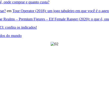
é, onde comprar e quanto custa?
mar?
em
Tour Operator (2018): um jogo tabuleiro em que você é o agen
e Realms – Premium Figures – Elf Female Ranger (2020): o que é, on
: confira os indicados!
idos do mundo