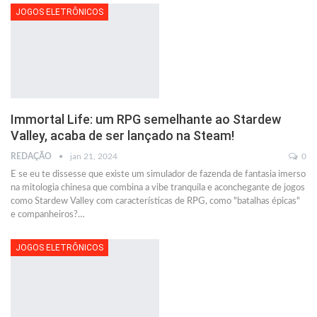
JOGOS ELETRÔNICOS
Immortal Life: um RPG semelhante ao Stardew
Valley, acaba de ser lançado na Steam!
REDAÇÃO
jan 21, 2024
0
E se eu te dissesse que existe um simulador de fazenda de fantasia imerso
na mitologia chinesa que combina a vibe tranquila e aconchegante de jogos
como Stardew Valley com características de RPG, como "batalhas épicas"
e companheiros?
…
JOGOS ELETRÔNICOS