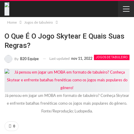
Home
Jogos de tabuleiro
O Que É O Jogo Skytear E Quais Suas
Regras?
JOGOS DE TABULEIRO
Last updated
nov 11, 2022
By
B20 Equipe
Já pensou em jogar um MOBA em formato de tabuleiro? Conheça Skytear
e enfrente batalhas frenéticas como os jogos mais populares do gênero.
Fonte/Reprodução; Ludopedia.
0