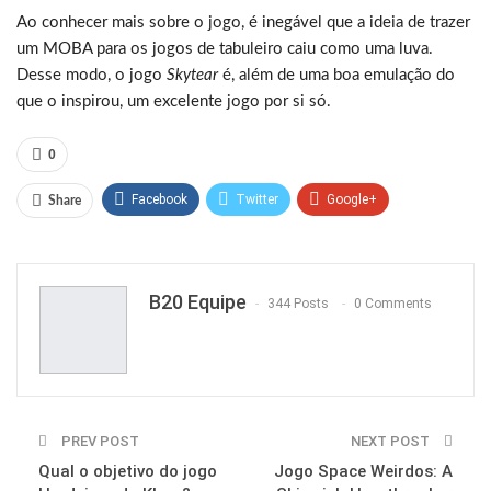
Ao conhecer mais sobre o jogo, é inegável que a ideia de trazer
um MOBA para os jogos de tabuleiro caiu como uma luva.
Desse modo, o jogo
Skytear
é, além de uma boa emulação do
que o inspirou, um excelente jogo por si só.
0
Facebook
Twitter
Google+
Share
ReddIt
WhatsApp
Pinterest
Email
B20 Equipe
344 Posts
0 Comments
PREV POST
NEXT POST
Qual o objetivo do jogo
Jogo Space Weirdos: A