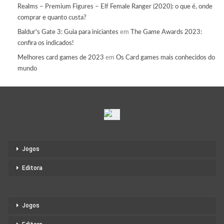
Realms – Premium Figures – Elf Female Ranger (2020): o que é, onde
comprar e quanto custa?
Baldur's Gate 3: Guia para iniciantes
em
The Game Awards 2023:
confira os indicados!
Melhores card games de 2023
em
Os Card games mais conhecidos do
mundo
Jogos
Editora
Jogos