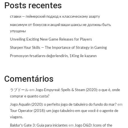
Posts recentes
ставки — геймерский подход к классическому азарту
максимум от бонусов и акций ваши шансы не должны быть
упущены
Unveiling Exciting New Game Releases for Players
Sharpen Your Skills — The Importance of Strategy in Gaming
Promosyon fırsatlarını değerlendirin, 1King ile kazanın
Comentários
ラブドール
em
Jogo Empyreal: Spells & Steam (2020): o que é, onde
comprar e quanto custa?
Jogo Aqualin (2020): o perfeito jogo de tabuleiro do fundo do mar?
em
Tour Operator (2018): um jogo tabuleiro em que você é o agente de
viagens.
Baldur's Gate 3: Guia para iniciantes
em
Jogo D&D: Icons of the