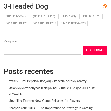
3-Headed Dog
(PUBLIC DOMAIN)
(SELF-PUBLISHED)
(UNKNOWN)
(UNPUBLISHED)
(WEB PUBLISHED)
(WEB PUBLISHED)2
1 MORE TIME GAMES
Pesquisar
PESQUISAR
Posts recentes
ставки — геймерский подход к классическому азарту
максимум от бонусов и акций ваши шансы не должны быть
упущены
Unveiling Exciting New Game Releases for Players
Sharpen Your Skills — The Importance of Strategy in Gaming