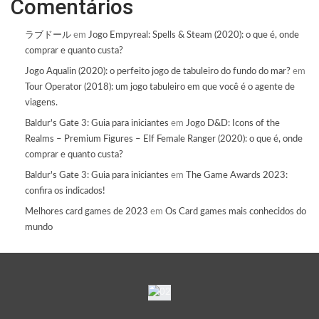
Comentários
ラブドール
em
Jogo Empyreal: Spells & Steam (2020): o que é, onde
comprar e quanto custa?
Jogo Aqualin (2020): o perfeito jogo de tabuleiro do fundo do mar?
em
Tour Operator (2018): um jogo tabuleiro em que você é o agente de
viagens.
Baldur's Gate 3: Guia para iniciantes
em
Jogo D&D: Icons of the
Realms – Premium Figures – Elf Female Ranger (2020): o que é, onde
comprar e quanto custa?
Baldur's Gate 3: Guia para iniciantes
em
The Game Awards 2023:
confira os indicados!
Melhores card games de 2023
em
Os Card games mais conhecidos do
mundo