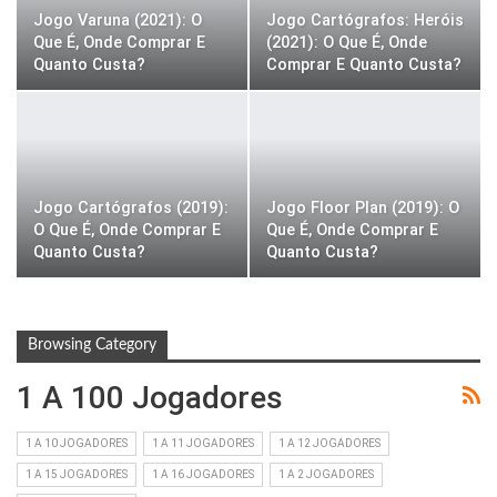
Jogo Varuna (2021): O
Jogo Cartógrafos: Heróis
Que É, Onde Comprar E
(2021): O Que É, Onde
Quanto Custa?
Comprar E Quanto Custa?
Jogo Cartógrafos (2019):
Jogo Floor Plan (2019): O
O Que É, Onde Comprar E
Que É, Onde Comprar E
Quanto Custa?
Quanto Custa?
Browsing Category
1 A 100 Jogadores
1 A 10 JOGADORES
1 A 11 JOGADORES
1 A 12 JOGADORES
1 A 15 JOGADORES
1 A 16 JOGADORES
1 A 2 JOGADORES