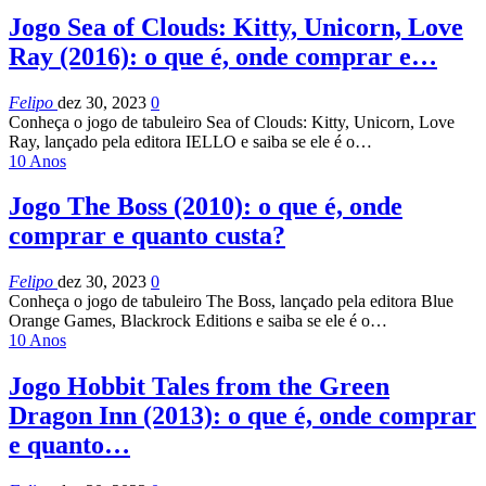
Jogo Sea of Clouds: Kitty, Unicorn, Love
Ray (2016): o que é, onde comprar e…
Felipo
dez 30, 2023
0
Conheça o jogo de tabuleiro Sea of Clouds: Kitty, Unicorn, Love
Ray, lançado pela editora IELLO e saiba se ele é o…
10 Anos
Jogo The Boss (2010): o que é, onde
comprar e quanto custa?
Felipo
dez 30, 2023
0
Conheça o jogo de tabuleiro The Boss, lançado pela editora Blue
Orange Games, Blackrock Editions e saiba se ele é o…
10 Anos
Jogo Hobbit Tales from the Green
Dragon Inn (2013): o que é, onde comprar
e quanto…