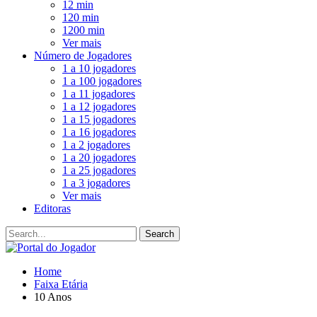
12 min
120 min
1200 min
Ver mais
Número de Jogadores
1 a 10 jogadores
1 a 100 jogadores
1 a 11 jogadores
1 a 12 jogadores
1 a 15 jogadores
1 a 16 jogadores
1 a 2 jogadores
1 a 20 jogadores
1 a 25 jogadores
1 a 3 jogadores
Ver mais
Editoras
Home
Faixa Etária
10 Anos