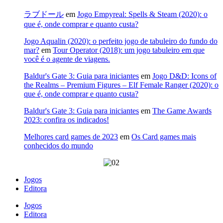
ラブドール
em
Jogo Empyreal: Spells & Steam (2020): o
que é, onde comprar e quanto custa?
Jogo Aqualin (2020): o perfeito jogo de tabuleiro do fundo do
mar?
em
Tour Operator (2018): um jogo tabuleiro em que
você é o agente de viagens.
Baldur's Gate 3: Guia para iniciantes
em
Jogo D&D: Icons of
the Realms – Premium Figures – Elf Female Ranger (2020): o
que é, onde comprar e quanto custa?
Baldur's Gate 3: Guia para iniciantes
em
The Game Awards
2023: confira os indicados!
Melhores card games de 2023
em
Os Card games mais
conhecidos do mundo
Jogos
Editora
Jogos
Editora