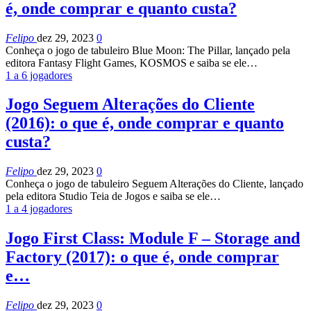
é, onde comprar e quanto custa?
Felipo
dez 29, 2023
0
Conheça o jogo de tabuleiro Blue Moon: The Pillar, lançado pela
editora Fantasy Flight Games, KOSMOS e saiba se ele…
1 a 6 jogadores
Jogo Seguem Alterações do Cliente
(2016): o que é, onde comprar e quanto
custa?
Felipo
dez 29, 2023
0
Conheça o jogo de tabuleiro Seguem Alterações do Cliente, lançado
pela editora Studio Teia de Jogos e saiba se ele…
1 a 4 jogadores
Jogo First Class: Module F – Storage and
Factory (2017): o que é, onde comprar
e…
Felipo
dez 29, 2023
0