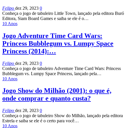
Felipo
dez 29, 2023
0
Conheça o jogo de tabuleiro Little Town, lançado pela editora Buró
Editora, Siam Board Games e saiba se ele é o…
10 Anos
Jogo Adventure Time Card Wars:
Princess Bubblegum vs. Lumpy Space
Princess (2014):…
Felipo
dez 29, 2023
0
Conheça o jogo de tabuleiro Adventure Time Card Wars: Princess
Bubblegum vs. Lumpy Space Princess, lançado pela…
10 Anos
Jogo Show do Milhão (2001): o que é,
onde comprar e quanto custa?
Felipo
dez 28, 2023
0
Conheça o jogo de tabuleiro Show do Milhão, lançado pela editora
Estrela e saiba se ele é o certo para você…
10 Anos