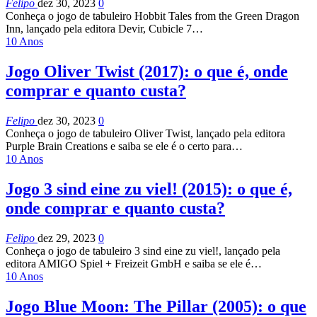
Felipo
dez 30, 2023
0
Conheça o jogo de tabuleiro Hobbit Tales from the Green Dragon
Inn, lançado pela editora Devir, Cubicle 7…
10 Anos
Jogo Oliver Twist (2017): o que é, onde
comprar e quanto custa?
Felipo
dez 30, 2023
0
Conheça o jogo de tabuleiro Oliver Twist, lançado pela editora
Purple Brain Creations e saiba se ele é o certo para…
10 Anos
Jogo 3 sind eine zu viel! (2015): o que é,
onde comprar e quanto custa?
Felipo
dez 29, 2023
0
Conheça o jogo de tabuleiro 3 sind eine zu viel!, lançado pela
editora AMIGO Spiel + Freizeit GmbH e saiba se ele é…
10 Anos
Jogo Blue Moon: The Pillar (2005): o que