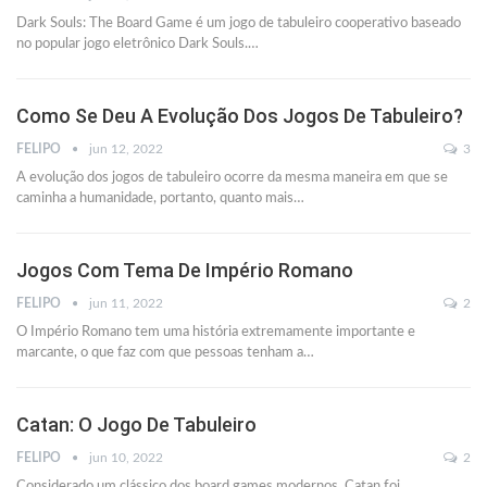
Dark Souls: The Board Game é um jogo de tabuleiro cooperativo baseado
no popular jogo eletrônico Dark Souls.
…
Como Se Deu A Evolução Dos Jogos De Tabuleiro?
FELIPO
jun 12, 2022
3
A evolução dos jogos de tabuleiro ocorre da mesma maneira em que se
caminha a humanidade, portanto, quanto mais
…
Jogos Com Tema De Império Romano
FELIPO
jun 11, 2022
2
O Império Romano tem uma história extremamente importante e
marcante, o que faz com que pessoas tenham a
…
Catan: O Jogo De Tabuleiro
FELIPO
jun 10, 2022
2
Considerado um clássico dos board games modernos, Catan foi