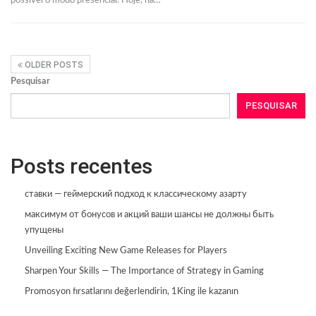
possível o modo presencial. Hoje, há
…
OLDER POSTS
Pesquisar
PESQUISAR
Posts recentes
ставки — геймерский подход к классическому азарту
максимум от бонусов и акций ваши шансы не должны быть
упущены
Unveiling Exciting New Game Releases for Players
Sharpen Your Skills — The Importance of Strategy in Gaming
Promosyon fırsatlarını değerlendirin, 1King ile kazanın