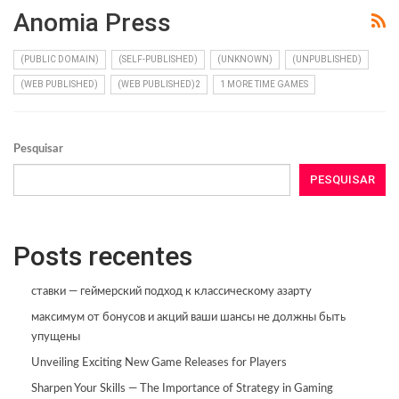
Anomia Press
(PUBLIC DOMAIN)
(SELF-PUBLISHED)
(UNKNOWN)
(UNPUBLISHED)
(WEB PUBLISHED)
(WEB PUBLISHED)2
1 MORE TIME GAMES
Pesquisar
PESQUISAR
Posts recentes
ставки — геймерский подход к классическому азарту
максимум от бонусов и акций ваши шансы не должны быть
упущены
Unveiling Exciting New Game Releases for Players
Sharpen Your Skills — The Importance of Strategy in Gaming