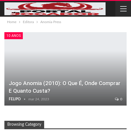
Home
Editora
Anomia Press
10 ANOS
Jogo Anomia (2010): O Que É, Onde Comprar
E Quanto Custa?
FELIPO
mar 24, 2023
0
Browsing Category