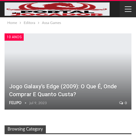
Home
Editora
Assa Games
10 ANOS
Jogo Galaxy’s Edge (2009): O Que É, Onde
Comprar E Quanto Custa?
FELIPO
jul 9, 2023
0
Browsing Category