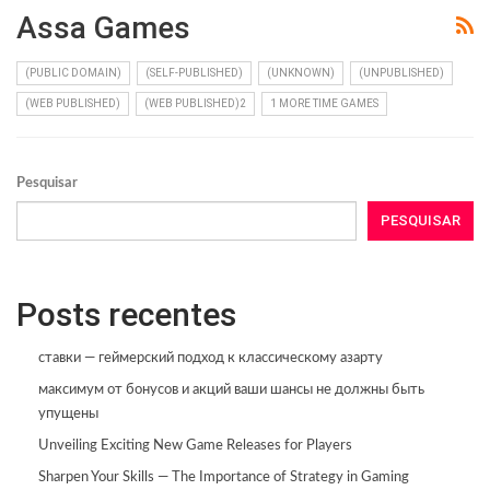
Assa Games
(PUBLIC DOMAIN)
(SELF-PUBLISHED)
(UNKNOWN)
(UNPUBLISHED)
(WEB PUBLISHED)
(WEB PUBLISHED)2
1 MORE TIME GAMES
Pesquisar
PESQUISAR
Posts recentes
ставки — геймерский подход к классическому азарту
максимум от бонусов и акций ваши шансы не должны быть
упущены
Unveiling Exciting New Game Releases for Players
Sharpen Your Skills — The Importance of Strategy in Gaming