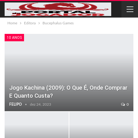
Home
Editora
Bucephalus Games
10 ANOS
Jogo Kachina (2009): O Que É, Onde Comprar
E Quanto Custa?
FELIPO
dez 24, 2023
0