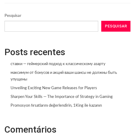
Pesquisar
PESQUISAR
Posts recentes
ставки — геймерский подход к классическому азарту
максимум от бонусов и акций ваши шансы не должны быть
упущены
Unveiling Exciting New Game Releases for Players
Sharpen Your Skills — The Importance of Strategy in Gaming
Promosyon fırsatlarını değerlendirin, 1King ile kazanın
Comentários