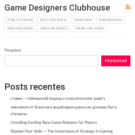
Game Designers Clubhouse
(PUBLIC DOMAIN)
(SELF-PUBLISHED)
(UNKNOWN)
(UNPUBLISHED)
(WEB PUBLISHED)
(WEB PUBLISHED)2
1 MORE TIME GAMES
Pesquisar
PESQUISAR
Posts recentes
ставки — геймерский подход к классическому азарту
максимум от бонусов и акций ваши шансы не должны быть
упущены
Unveiling Exciting New Game Releases for Players
Sharpen Your Skills — The Importance of Strategy in Gaming