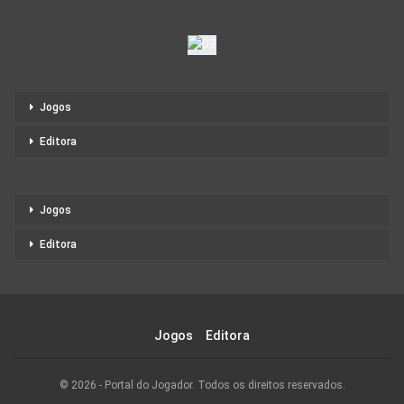
Jogos
Editora
Jogos
Editora
Jogos
Editora
© 2026 - Portal do Jogador. Todos os direitos reservados.