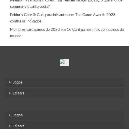
Realms – Premium Figures – Elf Female Ranger (2020): o que é, onde
comprar e quanto custa?
Baldur's Gate 3: Guia para iniciantes
em
The Game Awards 2023:
confira os indicados!
Melhores card games de 2023
em
Os Card games mais conhecidos do
mundo
Jogos
Editora
Jogos
Editora