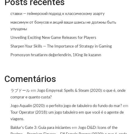
Posts recentes
ставки — геймерский подход к классическому азарту
максимум от бонусов и акций ваши шансы не должны быть
упущены
Unveiling Exciting New Game Releases for Players
Sharpen Your Skills — The Importance of Strategy in Gaming
Promosyon fırsatlarını değerlendirin, 1King ile kazanın
Comentários
ラブドール
em
Jogo Empyreal: Spells & Steam (2020): o que é, onde
comprar e quanto custa?
Jogo Aqualin (2020): o perfeito jogo de tabuleiro do fundo do mar?
em
Tour Operator (2018): um jogo tabuleiro em que você é o agente de
viagens.
Baldur's Gate 3: Guia para iniciantes
em
Jogo D&D: Icons of the