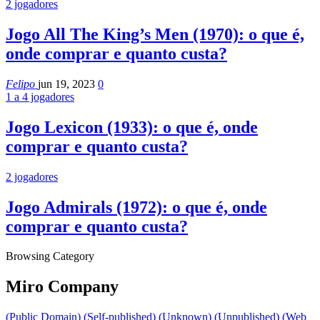
2 jogadores
Jogo All The King’s Men (1970): o que é,
onde comprar e quanto custa?
Felipo
jun 19, 2023
0
1 a 4 jogadores
Jogo Lexicon (1933): o que é, onde
comprar e quanto custa?
2 jogadores
Jogo Admirals (1972): o que é, onde
comprar e quanto custa?
Browsing Category
Miro Company
(Public Domain)
(Self-published)
(Unknown)
(Unpublished)
(Web