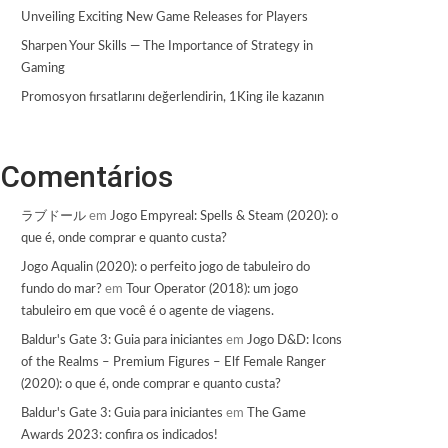
Unveiling Exciting New Game Releases for Players
Sharpen Your Skills — The Importance of Strategy in
Gaming
Promosyon fırsatlarını değerlendirin, 1King ile kazanın
Comentários
ラブドール
em
Jogo Empyreal: Spells & Steam (2020): o
que é, onde comprar e quanto custa?
Jogo Aqualin (2020): o perfeito jogo de tabuleiro do
fundo do mar?
em
Tour Operator (2018): um jogo
tabuleiro em que você é o agente de viagens.
Baldur's Gate 3: Guia para iniciantes
em
Jogo D&D: Icons
of the Realms – Premium Figures – Elf Female Ranger
(2020): o que é, onde comprar e quanto custa?
Baldur's Gate 3: Guia para iniciantes
em
The Game
Awards 2023: confira os indicados!