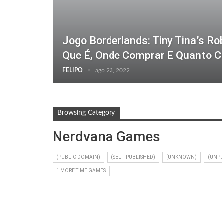
Jogo Borderlands: Tiny Tina’s Ro
Que É, Onde Comprar E Quanto 
FELIPO
ago 23, 2022
Browsing Category
Nerdvana Games
(PUBLIC DOMAIN)
(SELF-PUBLISHED)
(UNKNOWN)
(UNP
1 MORE TIME GAMES