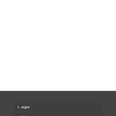
Jogos