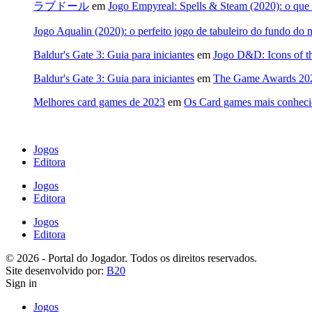
ラブドール
em
Jogo Empyreal: Spells & Steam (2020): o que 
Jogo Aqualin (2020): o perfeito jogo de tabuleiro do fundo do 
Baldur's Gate 3: Guia para iniciantes
em
Jogo D&D: Icons of th
Baldur's Gate 3: Guia para iniciantes
em
The Game Awards 2023
Melhores card games de 2023
em
Os Card games mais conhec
Jogos
Editora
Jogos
Editora
Jogos
Editora
© 2026 - Portal do Jogador. Todos os direitos reservados.
Site desenvolvido por:
B20
Sign in
Jogos