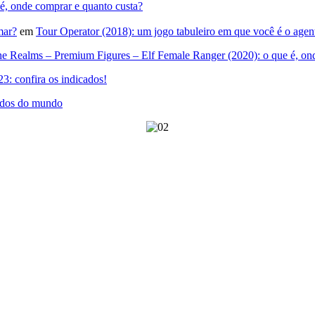
é, onde comprar e quanto custa?
mar?
em
Tour Operator (2018): um jogo tabuleiro em que você é o agen
e Realms – Premium Figures – Elf Female Ranger (2020): o que é, on
: confira os indicados!
idos do mundo