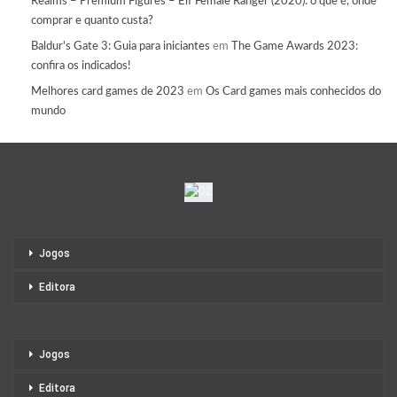
Realms – Premium Figures – Elf Female Ranger (2020): o que é, onde
comprar e quanto custa?
Baldur's Gate 3: Guia para iniciantes
em
The Game Awards 2023:
confira os indicados!
Melhores card games de 2023
em
Os Card games mais conhecidos do
mundo
Jogos
Editora
Jogos
Editora