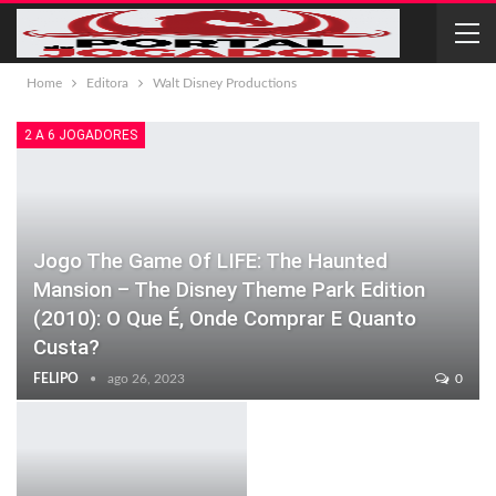
Home
Editora
Walt Disney Productions
2 A 6 JOGADORES
Jogo The Game Of LIFE: The Haunted
Mansion – The Disney Theme Park Edition
(2010): O Que É, Onde Comprar E Quanto
Custa?
FELIPO
ago 26, 2023
0