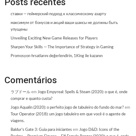
Posts recentes
ставки — геймерский подход к классическому азарту
максимум от бонусов и акций ваши шансы не должны быть
упущены
Unveiling Exciting New Game Releases for Players
Sharpen Your Skills — The Importance of Strategy in Gaming
Promosyon fırsatlarını değerlendirin, 1King ile kazanın
Comentários
ラブドール
em
Jogo Empyreal: Spells & Steam (2020): o que é, onde
comprar e quanto custa?
Jogo Aqualin (2020): o perfeito jogo de tabuleiro do fundo do mar?
em
Tour Operator (2018): um jogo tabuleiro em que você é o agente de
viagens.
Baldur's Gate 3: Guia para iniciantes
em
Jogo D&D: Icons of the