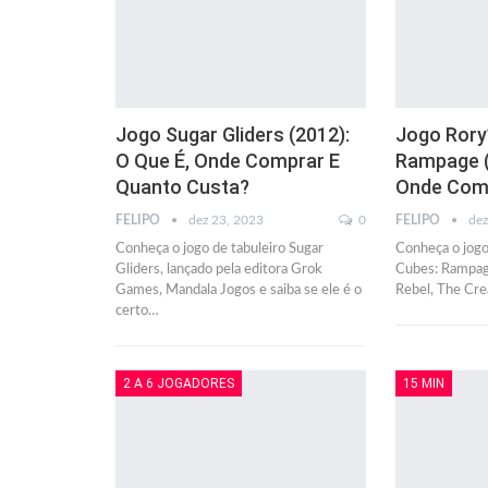
Jogo Sugar Gliders (2012):
Jogo Rory’
O Que É, Onde Comprar E
Rampage (
Quanto Custa?
Onde Com
FELIPO
dez 23, 2023
0
FELIPO
dez
Conheça o jogo de tabuleiro Sugar
Conheça o jogo
Gliders, lançado pela editora Grok
Cubes: Rampage
Games, Mandala Jogos e saiba se ele é o
Rebel, The Cre
certo…
2 A 6 JOGADORES
15 MIN