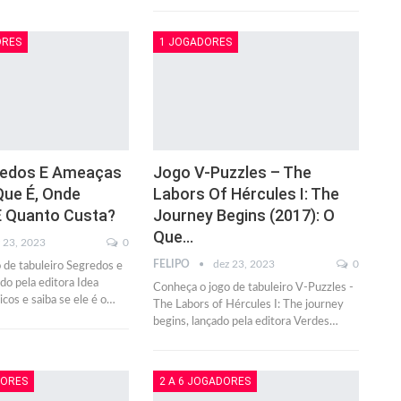
ORES
1 JOGADORES
redos E Ameaças
Jogo V-Puzzles – The
Que É, Onde
Labors Of Hércules I: The
 Quanto Custa?
Journey Begins (2017): O
Que…
 23, 2023
0
FELIPO
dez 23, 2023
0
 de tabuleiro Segredos e
do pela editora Idea
Conheça o jogo de tabuleiro V-Puzzles -
cos e saiba se ele é o…
The Labors of Hércules I: The journey
begins, lançado pela editora Verdes…
DORES
2 A 6 JOGADORES