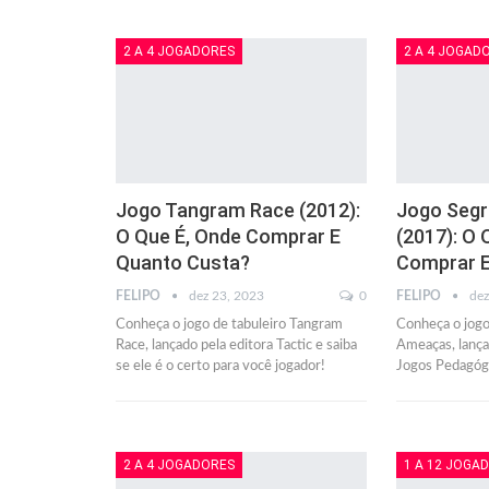
2 A 4 JOGADORES
2 A 4 JOGAD
Jogo Tangram Race (2012):
Jogo Seg
O Que É, Onde Comprar E
(2017): O 
Quanto Custa?
Comprar E
FELIPO
dez 23, 2023
0
FELIPO
dez
Conheça o jogo de tabuleiro Tangram
Conheça o jogo
Race, lançado pela editora Tactic e saiba
Ameaças, lança
se ele é o certo para você jogador!
Jogos Pedagógi
2 A 4 JOGADORES
1 A 12 JOGA