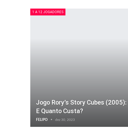
1 A 12 JOGADORES
Jogo Rory’s Story Cubes (2005):
E Quanto Custa?
FELIPO
dez 30, 2023