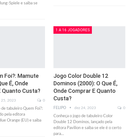
lung-Spiele e saiba se
1 A 16 JOGADORES
m Foi?: Mamute
Jogo Color Double 12
Que É, Onde
Dominos (2000): O Que É,
 Quanto Custa?
Onde Comprar E Quanto
Custa?
 25, 2023
0
FELIPO
dez 24, 2023
0
 de tabuleiro Quem Foi?:
o pela editora
Conheça o jogo de tabuleiro Color
ue Orange (EU) e saiba
Double 12 Dominos, lançado pela
editora Pavilion e saiba se ele é o certo
para…