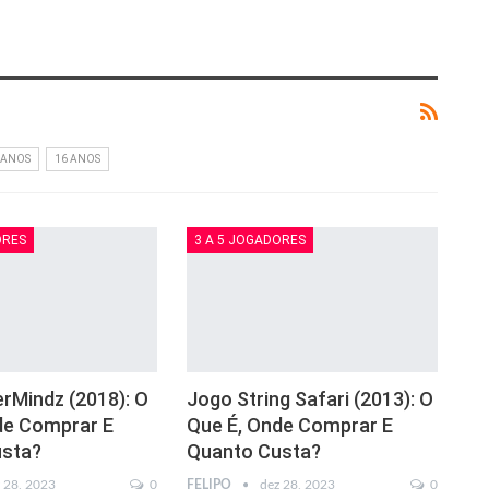
 ANOS
16 ANOS
ORES
3 A 5 JOGADORES
rMindz (2018): O
Jogo String Safari (2013): O
de Comprar E
Que É, Onde Comprar E
sta?
Quanto Custa?
 28, 2023
0
FELIPO
dez 28, 2023
0