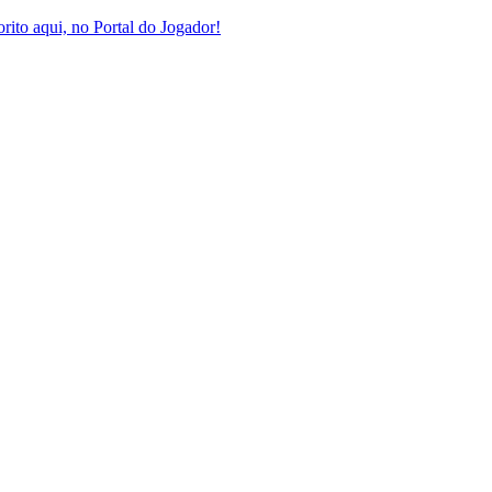
orito aqui, no Portal do Jogador!