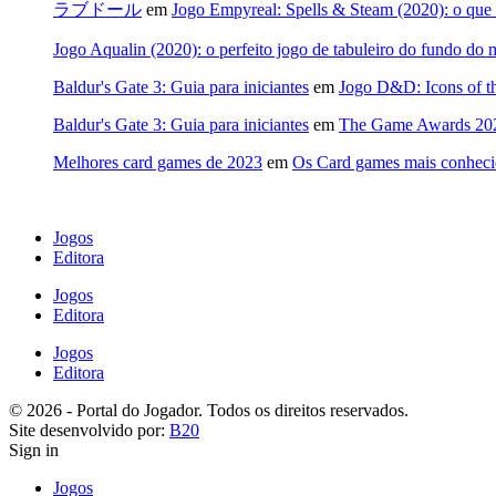
ラブドール
em
Jogo Empyreal: Spells & Steam (2020): o que 
Jogo Aqualin (2020): o perfeito jogo de tabuleiro do fundo do 
Baldur's Gate 3: Guia para iniciantes
em
Jogo D&D: Icons of th
Baldur's Gate 3: Guia para iniciantes
em
The Game Awards 2023
Melhores card games de 2023
em
Os Card games mais conhec
Jogos
Editora
Jogos
Editora
Jogos
Editora
© 2026 - Portal do Jogador. Todos os direitos reservados.
Site desenvolvido por:
B20
Sign in
Jogos