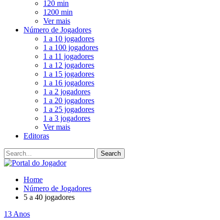
120 min
1200 min
Ver mais
Número de Jogadores
1 a 10 jogadores
1 a 100 jogadores
1 a 11 jogadores
1 a 12 jogadores
1 a 15 jogadores
1 a 16 jogadores
1 a 2 jogadores
1 a 20 jogadores
1 a 25 jogadores
1 a 3 jogadores
Ver mais
Editoras
Home
Número de Jogadores
5 a 40 jogadores
13 Anos