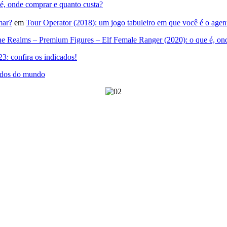
é, onde comprar e quanto custa?
mar?
em
Tour Operator (2018): um jogo tabuleiro em que você é o agen
e Realms – Premium Figures – Elf Female Ranger (2020): o que é, on
: confira os indicados!
idos do mundo