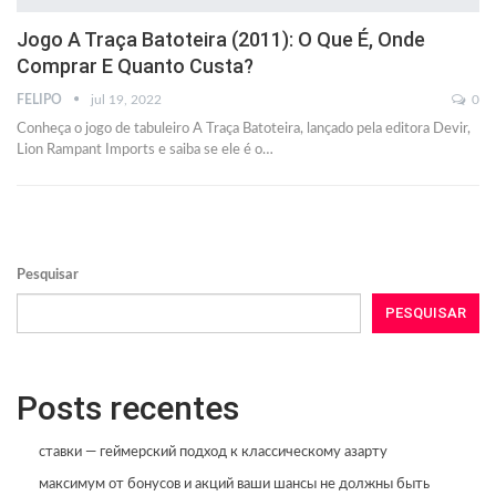
Jogo A Traça Batoteira (2011): O Que É, Onde
Comprar E Quanto Custa?
FELIPO
jul 19, 2022
0
Conheça o jogo de tabuleiro A Traça Batoteira, lançado pela editora Devir,
Lion Rampant Imports e saiba se ele é o…
Pesquisar
PESQUISAR
Posts recentes
ставки — геймерский подход к классическому азарту
максимум от бонусов и акций ваши шансы не должны быть