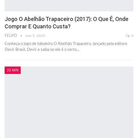
Jogo O Abelhão Trapaceiro (2017): O Que É, Onde
Comprar E Quanto Custa?
FELIPO
nov 5, 2023
0
Conheça o jogo de tabuleiro O Abelhão Trapaceiro, lançado pela editora
Devir Brasil, Devir e saiba se ele é o certo…
20 MIN