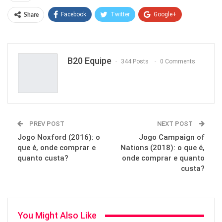
Facebook
Twitter
Google+
Share
ReddIt
WhatsApp
Pinterest
Email
B20 Equipe
344 Posts
0 Comments
PREV POST
NEXT POST
Jogo Noxford (2016): o
Jogo Campaign of
que é, onde comprar e
Nations (2018): o que é,
quanto custa?
onde comprar e quanto
custa?
You Might Also Like