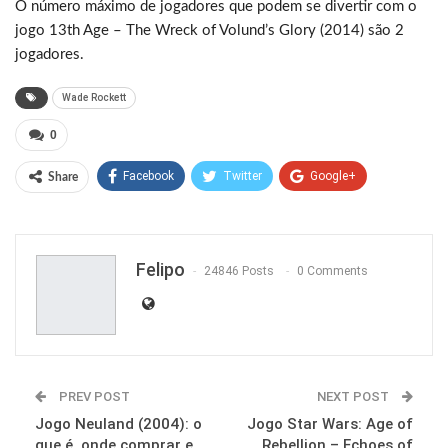
O número máximo de jogadores que podem se divertir com o
jogo 13th Age – The Wreck of Volund’s Glory (2014) são 2
jogadores.
Wade Rockett
0
Facebook
Twitter
Google+
Share
ReddIt
WhatsApp
Pinterest
Email
Felipo
24846 Posts
0 Comments
PREV POST
NEXT POST
Jogo Neuland (2004): o
Jogo Star Wars: Age of
que é, onde comprar e
Rebellion – Echoes of