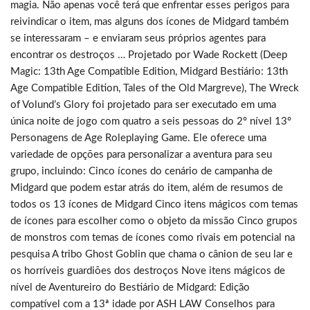
magia. Não apenas você terá que enfrentar esses perigos para
reivindicar o item, mas alguns dos ícones de Midgard também
se interessaram – e enviaram seus próprios agentes para
encontrar os destroços … Projetado por Wade Rockett (Deep
Magic: 13th Age Compatible Edition, Midgard Bestiário: 13th
Age Compatible Edition, Tales of the Old Margreve), The Wreck
of Volund’s Glory foi projetado para ser executado em uma
única noite de jogo com quatro a seis pessoas do 2º nível 13º
Personagens de Age Roleplaying Game. Ele oferece uma
variedade de opções para personalizar a aventura para seu
grupo, incluindo: Cinco ícones do cenário de campanha de
Midgard que podem estar atrás do item, além de resumos de
todos os 13 ícones de Midgard Cinco itens mágicos com temas
de ícones para escolher como o objeto da missão Cinco grupos
de monstros com temas de ícones como rivais em potencial na
pesquisa A tribo Ghost Goblin que chama o cânion de seu lar e
os horríveis guardiões dos destroços Nove itens mágicos de
nível de Aventureiro do Bestiário de Midgard: Edição
compatível com a 13ª idade por ASH LAW Conselhos para