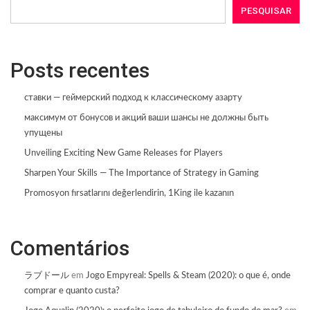
PESQUISAR
Posts recentes
ставки — геймерский подход к классическому азарту
максимум от бонусов и акций ваши шансы не должны быть
упущены
Unveiling Exciting New Game Releases for Players
Sharpen Your Skills — The Importance of Strategy in Gaming
Promosyon fırsatlarını değerlendirin, 1King ile kazanın
Comentários
ラブドール
em
Jogo Empyreal: Spells & Steam (2020): o que é, onde
comprar e quanto custa?