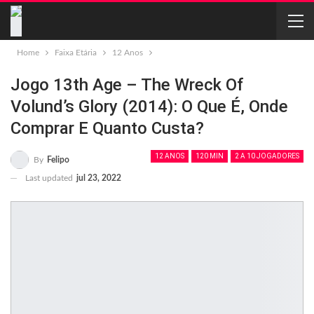
Home
Faixa Etária
12 Anos
Jogo 13th Age – The Wreck Of
Volund’s Glory (2014): O Que É, Onde
Comprar E Quanto Custa?
12 ANOS
120 MIN
2 A 10 JOGADORES
By
Felipo
Last updated
jul 23, 2022