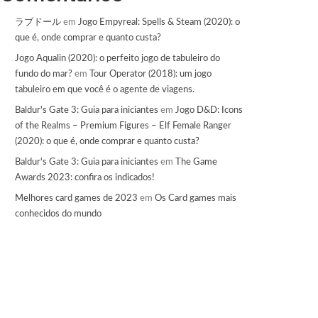
ラブドール
em
Jogo Empyreal: Spells & Steam (2020): o
que é, onde comprar e quanto custa?
Jogo Aqualin (2020): o perfeito jogo de tabuleiro do
fundo do mar?
em
Tour Operator (2018): um jogo
tabuleiro em que você é o agente de viagens.
Baldur's Gate 3: Guia para iniciantes
em
Jogo D&D: Icons
of the Realms – Premium Figures – Elf Female Ranger
(2020): o que é, onde comprar e quanto custa?
Baldur's Gate 3: Guia para iniciantes
em
The Game
Awards 2023: confira os indicados!
Melhores card games de 2023
em
Os Card games mais
conhecidos do mundo