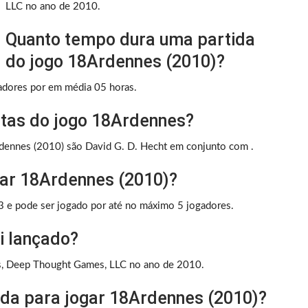
LLC no ano de 2010.
Quanto tempo dura uma partida
do jogo 18Ardennes (2010)?
adores por em média 05 horas.
stas do jogo 18Ardennes?
Ardennes (2010) são David G. D. Hecht em conjunto com .
ar 18Ardennes (2010)?
 e pode ser jogado por até no máximo 5 jogadores.
i lançado?
es, Deep Thought Games, LLC no ano de 2010.
ada para jogar 18Ardennes (2010)?