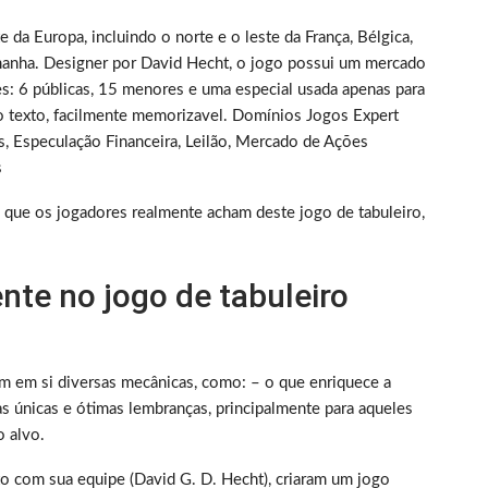
a Europa, incluindo o norte e o leste da França, Bélgica,
emanha. Designer por David Hecht, o jogo possui um mercado
s: 6 públicas, 15 menores e uma especial usada apenas para
 texto, facilmente memorizavel. Domínios Jogos Expert
, Especulação Financeira, Leilão, Mercado de Ações
s
 que os jogadores realmente acham deste jogo de tabuleiro,
nte no jogo de tabuleiro
m em si diversas mecânicas, como: – o que enriquece a
s únicas e ótimas lembranças, principalmente para aqueles
o alvo.
to com sua equipe (David G. D. Hecht), criaram um jogo