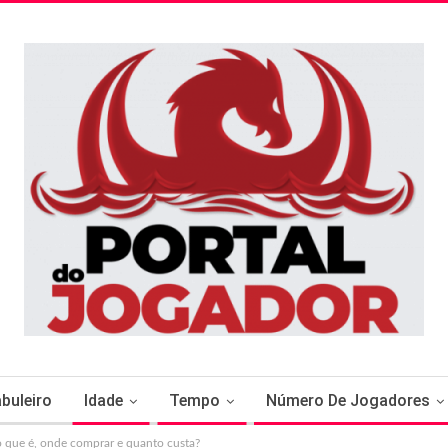
buleiro
Idade
Tempo
Número De Jogadores
 que é, onde comprar e quanto custa?