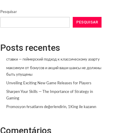
Pesquisar
PESQUISAR
Posts recentes
ставки — геймерский подход к классическому азарту
максимум от бонусов и акций ваши шансы не должны
быть упущены
Unveiling Exciting New Game Releases for Players
Sharpen Your Skills — The Importance of Strategy in
Gaming
Promosyon fırsatlarını değerlendirin, 1King ile kazanın
Comentários