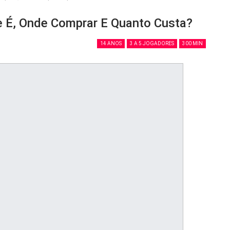
 É, Onde Comprar E Quanto Custa?
14 ANOS
3 A 5 JOGADORES
300 MIN