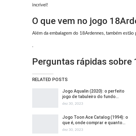
incrível!
O que vem no jogo 18Ard
Além da embalagem do 18Ardennes, também estão p
.
Perguntas rápidas sobre
RELATED POSTS
Jogo Aqualin (2020): o perfeito
jogo de tabuleiro do fundo…
dez 30, 2023
Jogo Toon Ace Catalog (1994): o
que é, onde comprar e quanto…
dez 30, 2023