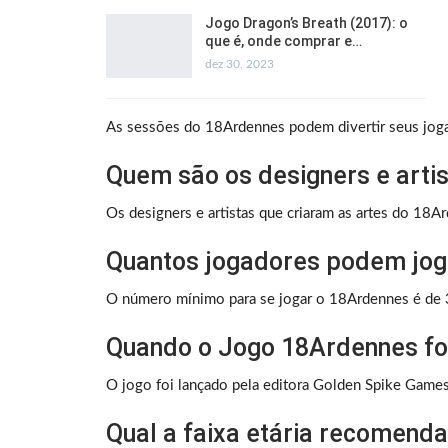
Jogo Dragon’s Breath (2017): o
que é, onde comprar e…
dez 30, 2023
As sessões do 18Ardennes podem divertir seus jog
Quem são os designers e arti
Os designers e artistas que criaram as artes do 18
Quantos jogadores podem jog
O número mínimo para se jogar o 18Ardennes é de 3
Quando o Jogo 18Ardennes fo
O jogo foi lançado pela editora Golden Spike Gam
Qual a faixa etária recomend