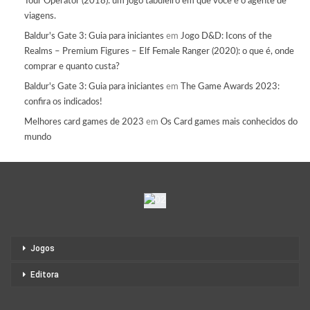
Tour Operator (2018): um jogo tabuleiro em que você é o agente de
viagens.
Baldur's Gate 3: Guia para iniciantes
em
Jogo D&D: Icons of the
Realms – Premium Figures – Elf Female Ranger (2020): o que é, onde
comprar e quanto custa?
Baldur's Gate 3: Guia para iniciantes
em
The Game Awards 2023:
confira os indicados!
Melhores card games de 2023
em
Os Card games mais conhecidos do
mundo
Jogos
Editora