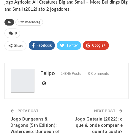
jogo Agricola: All Creatures Big and Small – More Buildings Big
and Small (2012) são 2 jogadores.
Uwe Rosenberg
0
Facebook
Twitter
Google+
Share
ReddIt
WhatsApp
Pinterest
Email
Felipo
24846 Posts
0 Comments
PREV POST
NEXT POST
Jogo Dungeons &
Jogo Gataria (2022): o
Dragons (5th Edition):
que é, onde comprar e
Waterdeep: Dungeon of
quanto custa?