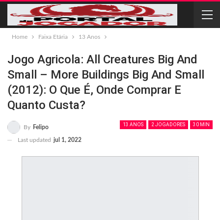
Home
Faixa Etária
13 Anos
Jogo Agricola: All Creatures Big And
Small – More Buildings Big And Small
(2012): O Que É, Onde Comprar E
Quanto Custa?
13 ANOS
2 JOGADORES
30 MIN
By
Felipo
Last updated
jul 1, 2022