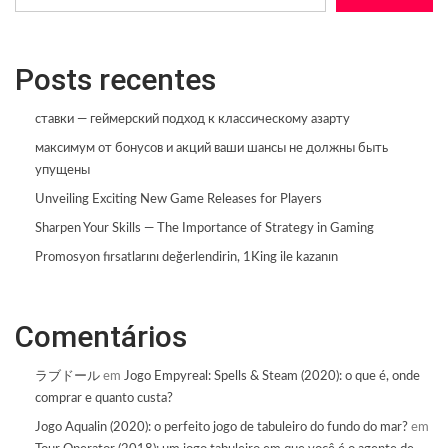
Posts recentes
ставки — геймерский подход к классическому азарту
максимум от бонусов и акций ваши шансы не должны быть
упущены
Unveiling Exciting New Game Releases for Players
Sharpen Your Skills — The Importance of Strategy in Gaming
Promosyon fırsatlarını değerlendirin, 1King ile kazanın
Comentários
ラブドール
em
Jogo Empyreal: Spells & Steam (2020): o que é, onde
comprar e quanto custa?
Jogo Aqualin (2020): o perfeito jogo de tabuleiro do fundo do mar?
em