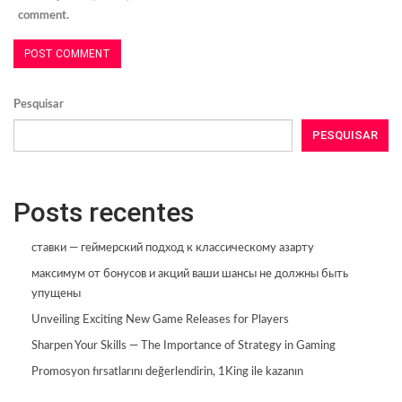
comment.
Pesquisar
PESQUISAR
Posts recentes
ставки — геймерский подход к классическому азарту
максимум от бонусов и акций ваши шансы не должны быть
упущены
Unveiling Exciting New Game Releases for Players
Sharpen Your Skills — The Importance of Strategy in Gaming
Promosyon fırsatlarını değerlendirin, 1King ile kazanın