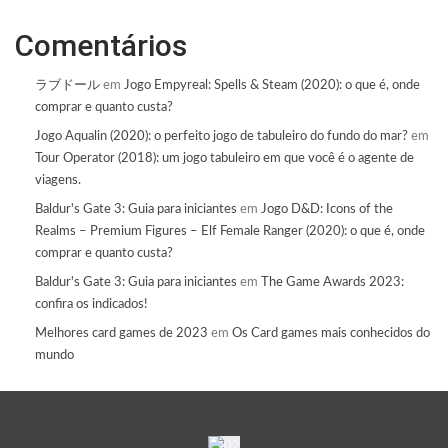
Comentários
ラブドール
em
Jogo Empyreal: Spells & Steam (2020): o que é, onde
comprar e quanto custa?
Jogo Aqualin (2020): o perfeito jogo de tabuleiro do fundo do mar?
em
Tour Operator (2018): um jogo tabuleiro em que você é o agente de
viagens.
Baldur's Gate 3: Guia para iniciantes
em
Jogo D&D: Icons of the
Realms – Premium Figures – Elf Female Ranger (2020): o que é, onde
comprar e quanto custa?
Baldur's Gate 3: Guia para iniciantes
em
The Game Awards 2023:
confira os indicados!
Melhores card games de 2023
em
Os Card games mais conhecidos do
mundo