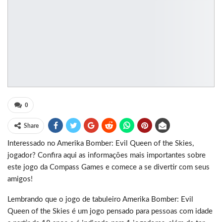
0
Share
Interessado no Amerika Bomber: Evil Queen of the Skies,
jogador? Confira aqui as informações mais importantes sobre
este jogo da Compass Games e comece a se divertir com seus
amigos!
Lembrando que o jogo de tabuleiro Amerika Bomber: Evil
Queen of the Skies é um jogo pensado para pessoas com idade