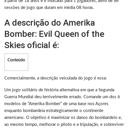
a partir de 18 anos e é indicado para 1 jogadores, além de ter
sessões de jogo que duram em média 08 horas.
A descrição do Amerika
Bomber: Evil Queen of the
Skies oficial é:
Conteúdo
Comercialmente, a descrição veiculada do jogo é essa:
Um jogo solitário de história alternativa em que a Segunda
Guerra Mundial deu terrivelmente errado. Comande um dos 6
modelos de “Amerika Bomber” de uma base nos Açores
enquanto bombardeia estrategicamente o continente
americano. O objetivo é maximizar os danos do bombardeio e,
ao mesmo tempo, melhorar o piloto e a tripulação, e sobreviver