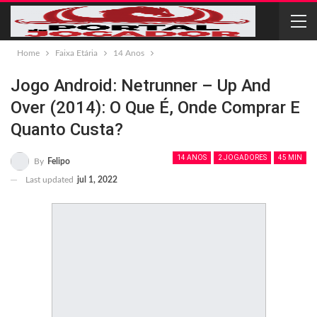
Home
Faixa Etária
14 Anos
Jogo Android: Netrunner – Up And
Over (2014): O Que É, Onde Comprar E
Quanto Custa?
14 ANOS
2 JOGADORES
45 MIN
By
Felipo
Last updated
jul 1, 2022