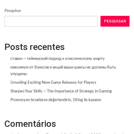
Pesquisar
PESQUISAR
Posts recentes
ставки — геймерский подход к классическому азарту
максимум от бонусов и акций ваши шансы не должны быть
упущены
Unveiling Exciting New Game Releases for Players
Sharpen Your Skills — The Importance of Strategy in Gaming
Promosyon fırsatlarını değerlendirin, 1King ile kazanın
Comentários