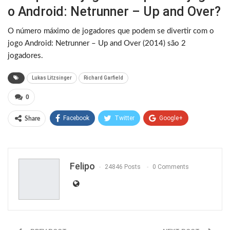
o Android: Netrunner – Up and Over?
O número máximo de jogadores que podem se divertir com o
jogo Android: Netrunner – Up and Over (2014) são 2
jogadores.
Lukas Litzsinger
Richard Garfield
0
Facebook
Twitter
Google+
Share
ReddIt
WhatsApp
Pinterest
Email
Felipo
24846 Posts
0 Comments