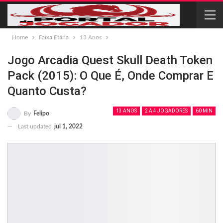
Home
Faixa Etária
13 Anos
Jogo Arcadia Quest Skull Death Token
Pack (2015): O Que É, Onde Comprar E
Quanto Custa?
13 ANOS
2 A 4 JOGADORES
60 MIN
By
Felipo
Last updated
jul 1, 2022