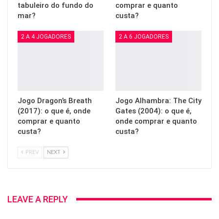
tabuleiro do fundo do
comprar e quanto
mar?
custa?
2 A 4 JOGADORES
2 A 6 JOGADORES
Jogo Dragon’s Breath
Jogo Alhambra: The City
(2017): o que é, onde
Gates (2004): o que é,
comprar e quanto
onde comprar e quanto
custa?
custa?
PREV
NEXT
LEAVE A REPLY