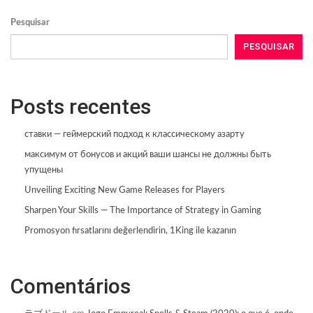
Pesquisar
PESQUISAR
Posts recentes
ставки — геймерский подход к классическому азарту
максимум от бонусов и акций ваши шансы не должны быть
упущены
Unveiling Exciting New Game Releases for Players
Sharpen Your Skills — The Importance of Strategy in Gaming
Promosyon fırsatlarını değerlendirin, 1King ile kazanın
Comentários