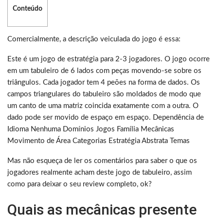
Conteúdo
Comercialmente, a descrição veiculada do jogo é essa:
Este é um jogo de estratégia para 2-3 jogadores. O jogo ocorre
em um tabuleiro de 6 lados com peças movendo-se sobre os
triângulos. Cada jogador tem 4 peões na forma de dados. Os
campos triangulares do tabuleiro são moldados de modo que
um canto de uma matriz coincida exatamente com a outra. O
dado pode ser movido de espaço em espaço. Dependência de
Idioma Nenhuma Domínios Jogos Família Mecânicas
Movimento de Área Categorias Estratégia Abstrata Temas
Mas não esqueça de ler os comentários para saber o que os
jogadores realmente acham deste jogo de tabuleiro, assim
como para deixar o seu review completo, ok?
Quais as mecânicas presente