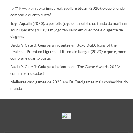
ラブドール
em
Jogo Empyreal: Spells & Steam (2020): o que é, onde
comprar e quanto custa?
Jogo Aqualin (2020): o perfeito jogo de tabuleiro do fundo do mar?
em
Tour Operator (2018): um jogo tabuleiro em que você é o agente de
viagens.
Baldur's Gate 3: Guia para iniciantes
em
Jogo D&D: Icons of the
Realms – Premium Figures – Elf Female Ranger (2020): o que é, onde
comprar e quanto custa?
Baldur's Gate 3: Guia para iniciantes
em
The Game Awards 2023:
confira os indicados!
Melhores card games de 2023
em
Os Card games mais conhecidos do
mundo