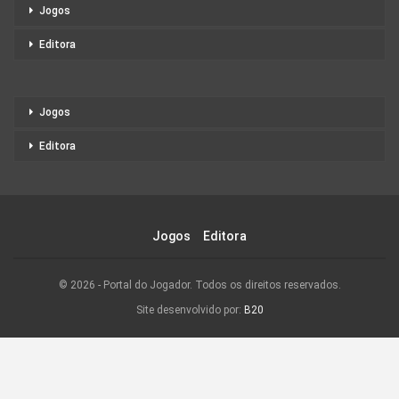
Jogos
Editora
Jogos
Editora
Jogos
Editora
© 2026 - Portal do Jogador. Todos os direitos reservados.
Site desenvolvido por:
B20