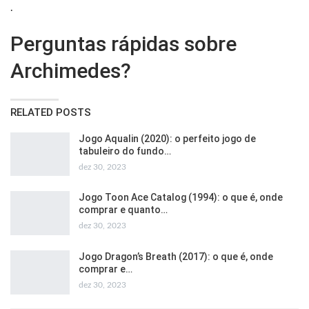
.
Perguntas rápidas sobre
Archimedes?
RELATED POSTS
Jogo Aqualin (2020): o perfeito jogo de
tabuleiro do fundo…
dez 30, 2023
Jogo Toon Ace Catalog (1994): o que é, onde
comprar e quanto…
dez 30, 2023
Jogo Dragon’s Breath (2017): o que é, onde
comprar e…
dez 30, 2023