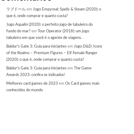
ラブドール
em
Jogo Empyreal: Spells & Steam (2020): o
que é, onde comprar e quanto custa?
Jogo Aqualin (2020): o perfeito jogo de tabuleiro do
fundo do mar?
em
Tour Operator (2018): um jogo
tabuleiro em que você é o agente de viagens.
Baldur's Gate 3: Guia para iniciantes
em
Jogo D&D: Icons
of the Realms – Premium Figures – Elf Female Ranger
(2020): o que é, onde comprar e quanto custa?
Baldur's Gate 3: Guia para iniciantes
em
The Game
Awards 2023: confira os indicados!
Melhores card games de 2023
em
Os Card games mais
conhecidos do mundo