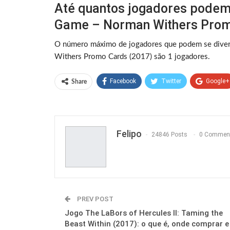
Até quantos jogadores podem
Game – Norman Withers Prom
O número máximo de jogadores que podem se diver
Withers Promo Cards (2017) são 1 jogadores.
Facebook
Twitter
Google+
Share
Felipo
24846 Posts
0 Commen
PREV POST
Jogo The LaBors of Hercules II: Taming the
Beast Within (2017): o que é, onde comprar e