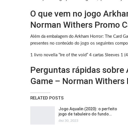
O que vem no jogo Arkha
Norman Withers Promo C
Além da embalagem do Arkham Horror: The Card G
presentes no conteúdo do jogo os seguintes compo
1 livro novella “Ire of the void” 4 cartas Sleeves
Perguntas rápidas sobre
Game – Norman Withers 
RELATED POSTS
Jogo Aqualin (2020): o perfeito
jogo de tabuleiro do fundo…
dez 30, 2023