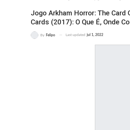
Jogo Arkham Horror: The Card
Cards (2017): O Que É, Onde C
Last updated
jul 1, 2022
By
Felipo