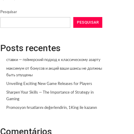
Pesquisar
PESQUISAR
Posts recentes
ставки — геймерский подход к классическому азарту
максимум от бонусов и акций ваши шансы не должны
быть упущены
Unveiling Exciting New Game Releases for Players
Sharpen Your Skills — The Importance of Strategy in
Gaming
Promosyon fırsatlarını değerlendirin, 1King ile kazanın
Comentários