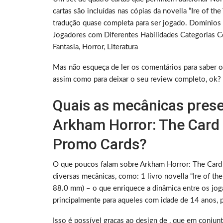
cartas são incluídas nas cópias da novella “Ire of t
tradução quase completa para ser jogado. Domínios
Jogadores com Diferentes Habilidades Categorias C
Fantasia, Horror, Literatura
Mas não esqueça de ler os comentários para saber o
assim como para deixar o seu review completo, ok?
Quais as mecânicas prese
Arkham Horror: The Car
Promo Cards?
O que poucos falam sobre Arkham Horror: The Card
diversas mecânicas, como: 1 livro novella “Ire of 
88.0 mm) – o que enriquece a dinâmica entre os jog
principalmente para aqueles com idade de 14 anos, p
Isso é possível graças ao design de , que em conjunt