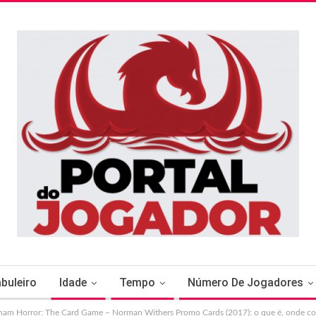
buleiro
Idade
Tempo
Número De Jogadores
ham Horror: The Card Game – Norman Withers Promo Cards (2017): o que é, onde co