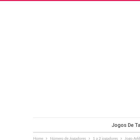
Jogos De Ta
Home
Número de Jogadores
1 a 2 jogadores
Jogo Ark