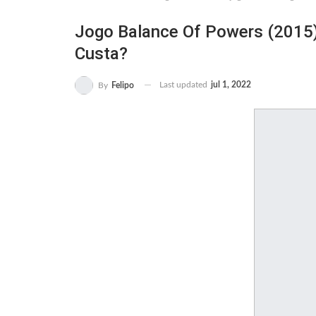
Jogo Balance Of Powers (2015)
Custa?
Last updated
jul 1, 2022
By
Felipo