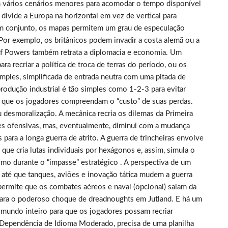
 vários cenários menores para acomodar o tempo disponível
divide a Europa na horizontal em vez de vertical para
Em conjunto, os mapas permitem um grau de especulação
 Por exemplo, os britânicos podem invadir a costa alemã ou a
 of Powers também retrata a diplomacia e economia. Um
a recriar a política de troca de terras do período, ou os
mples, simplificada de entrada neutra com uma pitada de
produção industrial é tão simples como 1-2-3 para evitar
que os jogadores compreendam o “custo” de suas perdas.
u desmoralização. A mecânica recria os dilemas da Primeira
es ofensivas, mas, eventualmente, diminui com a mudança
s para a longa guerra de atrito. A guerra de trincheiras envolve
 cria lutas individuais por hexágonos e, assim, simula o
esmo durante o “impasse” estratégico . A perspectiva de um
 até que tanques, aviões e inovação tática mudem a guerra
 permite que os combates aéreos e naval (opcional) saiam da
ara o poderoso choque de dreadnoughts em Jutland. E há um
 mundo inteiro para que os jogadores possam recriar
Dependência de Idioma Moderado, precisa de uma planilha