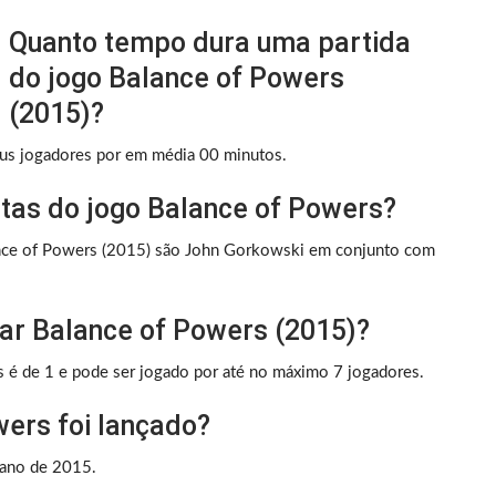
Quanto tempo dura uma partida
do jogo Balance of Powers
(2015)?
eus jogadores por em média 00 minutos.
stas do jogo Balance of Powers?
alance of Powers (2015) são John Gorkowski em conjunto com
ar Balance of Powers (2015)?
 é de 1 e pode ser jogado por até no máximo 7 jogadores.
ers foi lançado?
 ano de 2015.