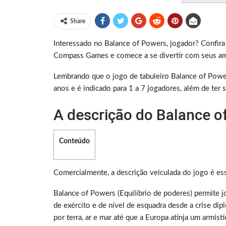
Share
Interessado no Balance of Powers, jogador? Confira
Compass Games e comece a se divertir com seus a
Lembrando que o jogo de tabuleiro Balance of Powe
anos e é indicado para 1 a 7 jogadores, além de te
A descrição do Balance of
Conteúdo
Comercialmente, a descrição veiculada do jogo é es
Balance of Powers (Equilíbrio de poderes) permite j
de exército e de nível de esquadra desde a crise dip
por terra, ar e mar até que a Europa atinja um armis