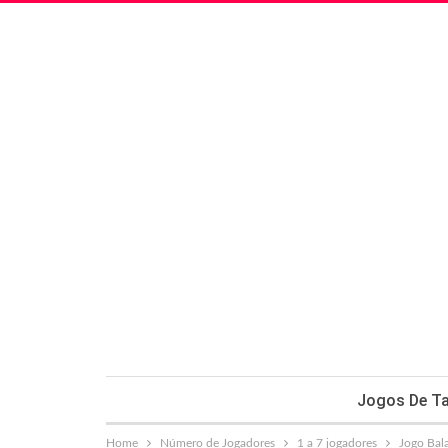
Jogos De Ta
Home
Número de Jogadores
1 a 7 jogadores
Jogo Bal