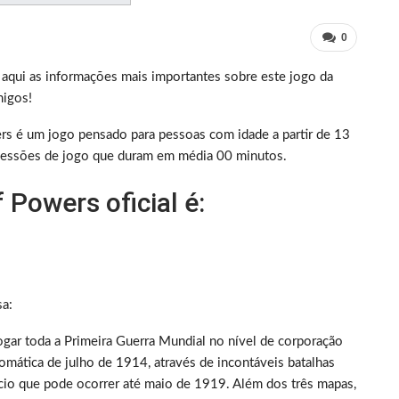
0
 aqui as informações mais importantes sobre este jogo da
migos!
rs é um jogo pensado para pessoas com idade a partir de 13
r sessões de jogo que duram em média 00 minutos.
 Powers oficial é:
sa:
ogar toda a Primeira Guerra Mundial no nível de corporação
lomática de julho de 1914, através de incontáveis batalhas
tício que pode ocorrer até maio de 1919. Além dos três mapas,