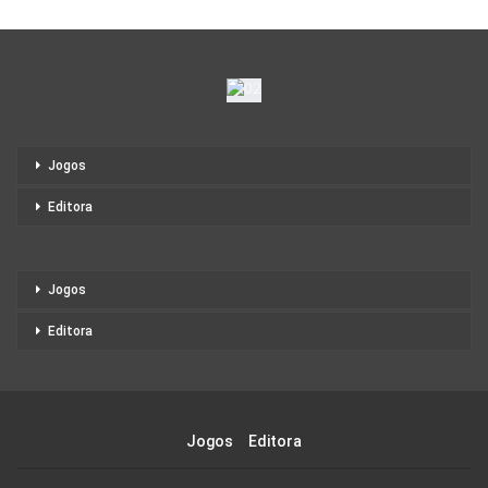
Jogos
Editora
Jogos
Editora
Jogos
Editora