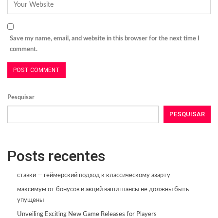
Save my name, email, and website in this browser for the next time I
comment.
Pesquisar
PESQUISAR
Posts recentes
ставки — геймерский подход к классическому азарту
максимум от бонусов и акций ваши шансы не должны быть
упущены
Unveiling Exciting New Game Releases for Players