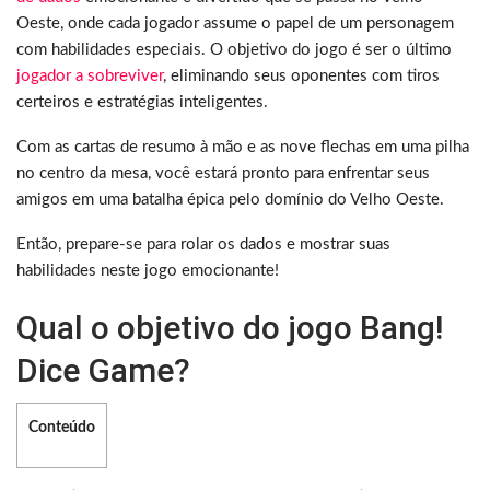
Oeste, onde cada jogador assume o papel de um personagem
com habilidades especiais. O objetivo do jogo é ser o último
jogador a sobreviver
, eliminando seus oponentes com tiros
certeiros e estratégias inteligentes.
Com as cartas de resumo à mão e as nove flechas em uma pilha
no centro da mesa, você estará pronto para enfrentar seus
amigos em uma batalha épica pelo domínio do Velho Oeste.
Então, prepare-se para rolar os dados e mostrar suas
habilidades neste jogo emocionante!
Qual o objetivo do jogo Bang!
Dice Game?
Conteúdo