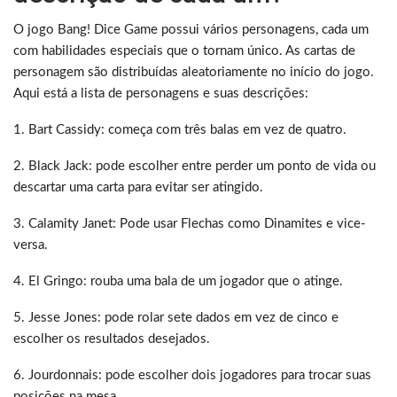
O jogo Bang! Dice Game possui vários personagens, cada um
com habilidades especiais que o tornam único. As cartas de
personagem são distribuídas aleatoriamente no início do jogo.
Aqui está a lista de personagens e suas descrições:
1. Bart Cassidy: começa com três balas em vez de quatro.
2. Black Jack: pode escolher entre perder um ponto de vida ou
descartar uma carta para evitar ser atingido.
3. Calamity Janet: Pode usar Flechas como Dinamites e vice-
versa.
4. El Gringo: rouba uma bala de um jogador que o atinge.
5. Jesse Jones: pode rolar sete dados em vez de cinco e
escolher os resultados desejados.
6. Jourdonnais: pode escolher dois jogadores para trocar suas
posições na mesa.