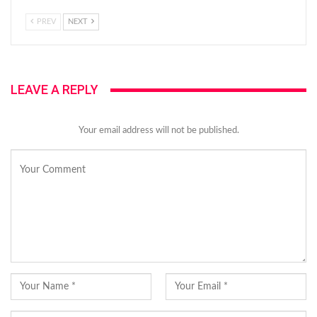
PREV
NEXT
LEAVE A REPLY
Your email address will not be published.