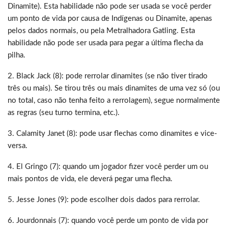
Dinamite). Esta habilidade não pode ser usada se você perder
um ponto de vida por causa de Indígenas ou Dinamite, apenas
pelos dados normais, ou pela Metralhadora Gatling. Esta
habilidade não pode ser usada para pegar a última flecha da
pilha.
2. Black Jack (8): pode rerrolar dinamites (se não tiver tirado
três ou mais). Se tirou três ou mais dinamites de uma vez só (ou
no total, caso não tenha feito a rerrolagem), segue normalmente
as regras (seu turno termina, etc.).
3. Calamity Janet (8): pode usar flechas como dinamites e vice-
versa.
4. El Gringo (7): quando um jogador fizer você perder um ou
mais pontos de vida, ele deverá pegar uma flecha.
5. Jesse Jones (9): pode escolher dois dados para rerrolar.
6. Jourdonnais (7): quando você perde um ponto de vida por