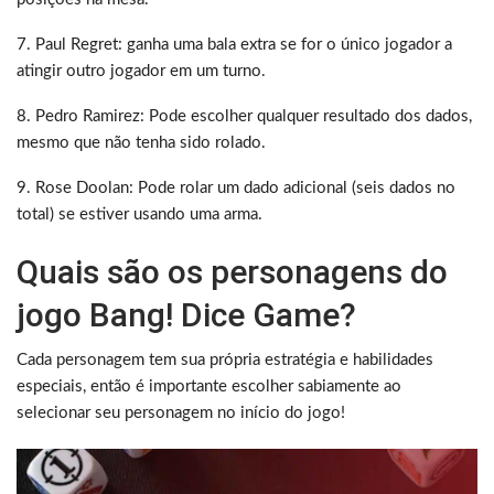
7. Paul Regret: ganha uma bala extra se for o único jogador a
atingir outro jogador em um turno.
8. Pedro Ramirez: Pode escolher qualquer resultado dos dados,
mesmo que não tenha sido rolado.
9. Rose Doolan: Pode rolar um dado adicional (seis dados no
total) se estiver usando uma arma.
Quais são os personagens do
jogo Bang! Dice Game?
Cada personagem tem sua própria estratégia e habilidades
especiais, então é importante escolher sabiamente ao
selecionar seu personagem no início do jogo!