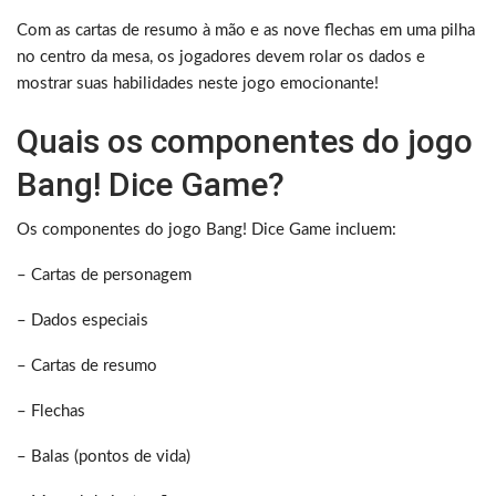
Com as cartas de resumo à mão e as nove flechas em uma pilha
no centro da mesa, os jogadores devem rolar os dados e
mostrar suas habilidades neste jogo emocionante!
Quais os componentes do jogo
Bang! Dice Game?
Os componentes do jogo Bang! Dice Game incluem:
– Cartas de personagem
– Dados especiais
– Cartas de resumo
– Flechas
– Balas (pontos de vida)