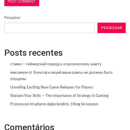
Pesquisar
PESQUISAR
Posts recentes
ставки — геймерский подход к классическому азарту
максимум от бонусов и акций ваши шансы не должны быть
упущены
Unveiling Exciting New Game Releases for Players
Sharpen Your Skills — The Importance of Strategy in Gaming
Promosyon fırsatlarını değerlendirin, 1King ile kazanın
Comentários