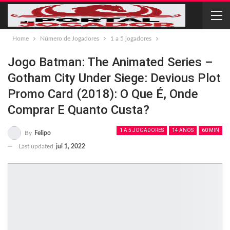
Home
Número de Jogadores
1 a 5 jogadores
Jogo Batman: The Animated Series –
Gotham City Under Siege: Devious Plot
Promo Card (2018): O Que É, Onde
Comprar E Quanto Custa?
1 A 5 JOGADORES
14 ANOS
60 MIN
By
Felipo
Last updated
jul 1, 2022