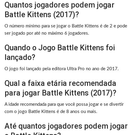
Quantos jogadores podem jogar
Battle Kittens (2017)?
O número mínimo para se jogar o Battle Kittens é de 2 e pode
ser jogado por até no máximo 6 jogadores.
Quando o Jogo Battle Kittens foi
lançado?
O jogo foi lançado pela editora Ultra Pro no ano de 2017.
Qual a faixa etária recomendada
para jogar Battle Kittens (2017)?
A idade recomendada para que você possa jogar e se divertir
com o jogo Battle Kittens é de 8 anos ou mais.
Até quantos jogadores podem jogar