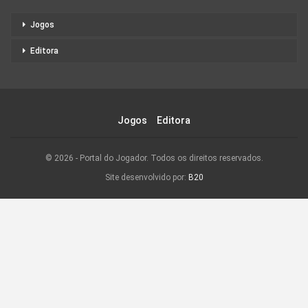
Jogos
Editora
Jogos
Editora
© 2026 - Portal do Jogador. Todos os direitos reservados.
Site desenvolvido por:
B20