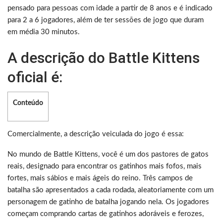
pensado para pessoas com idade a partir de 8 anos e é indicado
para 2 a 6 jogadores, além de ter sessões de jogo que duram
em média 30 minutos.
A descrição do Battle Kittens
oficial é:
Conteúdo
Comercialmente, a descrição veiculada do jogo é essa:
No mundo de Battle Kittens, você é um dos pastores de gatos
reais, designado para encontrar os gatinhos mais fofos, mais
fortes, mais sábios e mais ágeis do reino. Três campos de
batalha são apresentados a cada rodada, aleatoriamente com um
personagem de gatinho de batalha jogando nela. Os jogadores
começam comprando cartas de gatinhos adoráveis e ferozes,