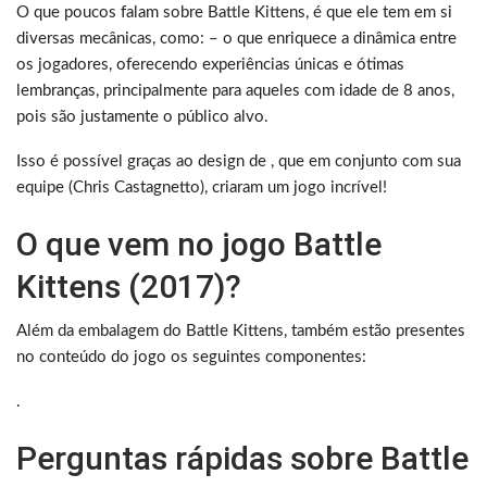
O que poucos falam sobre Battle Kittens, é que ele tem em si
diversas mecânicas, como: – o que enriquece a dinâmica entre
os jogadores, oferecendo experiências únicas e ótimas
lembranças, principalmente para aqueles com idade de 8 anos,
pois são justamente o público alvo.
Isso é possível graças ao design de , que em conjunto com sua
equipe (Chris Castagnetto), criaram um jogo incrível!
O que vem no jogo Battle
Kittens (2017)?
Além da embalagem do Battle Kittens, também estão presentes
no conteúdo do jogo os seguintes componentes:
.
Perguntas rápidas sobre Battle