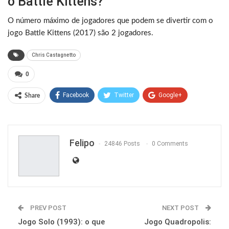
o Battle Kittens?
O número máximo de jogadores que podem se divertir com o
jogo Battle Kittens (2017) são 2 jogadores.
Chris Castagnetto
0
Facebook
Twitter
Google+
Share
ReddIt
WhatsApp
Pinterest
Email
Felipo
24846 Posts
0 Comments
PREV POST
NEXT POST
Jogo Solo (1993): o que
Jogo Quadropolis: