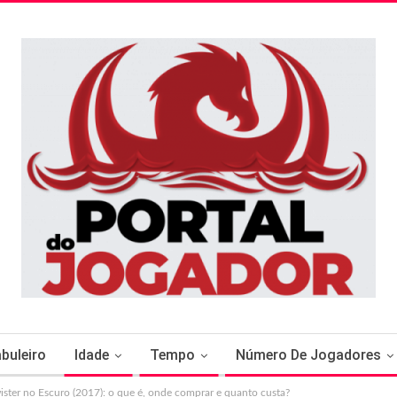
buleiro
Idade
Tempo
Número De Jogadores
ister no Escuro (2017): o que é, onde comprar e quanto custa?