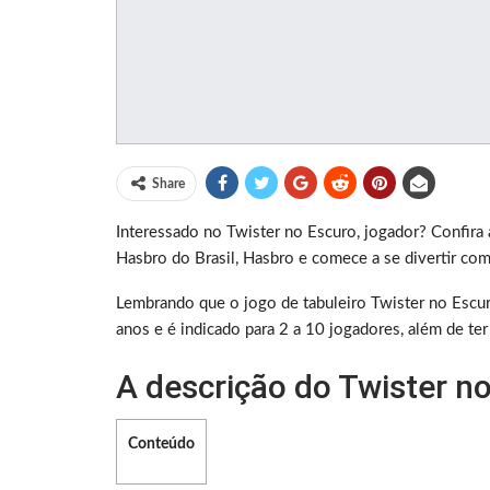
Share
Interessado no Twister no Escuro, jogador? Confira
Hasbro do Brasil, Hasbro e comece a se divertir co
Lembrando que o jogo de tabuleiro Twister no Escur
anos e é indicado para 2 a 10 jogadores, além de t
A descrição do Twister no 
Conteúdo