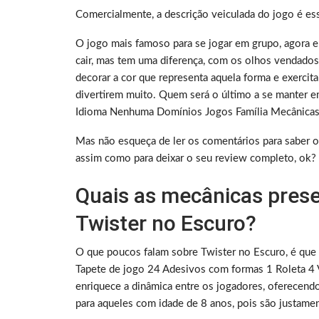
Comercialmente, a descrição veiculada do jogo é es
O jogo mais famoso para se jogar em grupo, agora e
cair, mas tem uma diferença, com os olhos vendados
decorar a cor que representa aquela forma e exercit
divertirem muito. Quem será o último a se manter e
Idioma Nenhuma Domínios Jogos Família Mecânicas
Mas não esqueça de ler os comentários para saber o
assim como para deixar o seu review completo, ok?
Quais as mecânicas prese
Twister no Escuro?
O que poucos falam sobre Twister no Escuro, é que
Tapete de jogo 24 Adesivos com formas 1 Roleta 4 
enriquece a dinâmica entre os jogadores, oferecendo
para aqueles com idade de 8 anos, pois são justamen