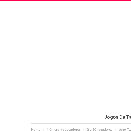
Jogos De Ta
Home
Número de Jogadores
2 a 10 jogadores
Jogo Tw