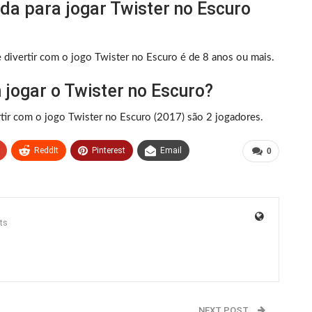
da para jogar Twister no Escuro
 divertir com o jogo Twister no Escuro é de 8 anos ou mais.
jogar o Twister no Escuro?
ir com o jogo Twister no Escuro (2017) são 2 jogadores.
ReddIt
Pinterest
Email
0
ts
NEXT POST