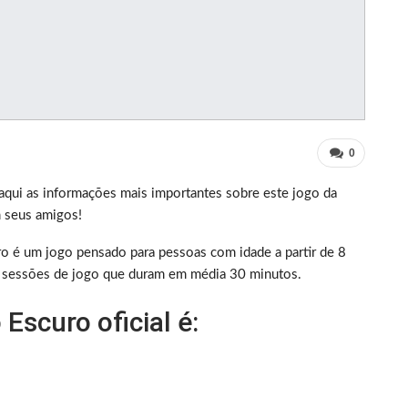
0
 aqui as informações mais importantes sobre este jogo da
m seus amigos!
o é um jogo pensado para pessoas com idade a partir de 8
er sessões de jogo que duram em média 30 minutos.
Escuro oficial é: