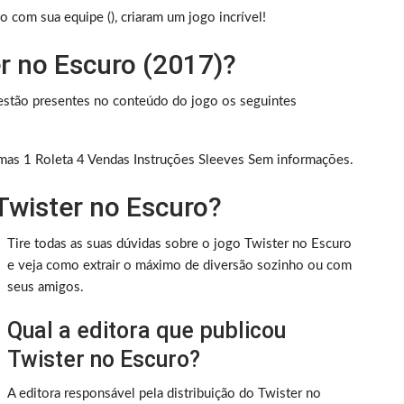
o com sua equipe (), criaram um jogo incrível!
r no Escuro (2017)?
stão presentes no conteúdo do jogo os seguintes
as 1 Roleta 4 Vendas Instruções Sleeves Sem informações.
Twister no Escuro?
Tire todas as suas dúvidas sobre o jogo Twister no Escuro
e veja como extrair o máximo de diversão sozinho ou com
seus amigos.
Qual a editora que publicou
Twister no Escuro?
A editora responsável pela distribuição do Twister no