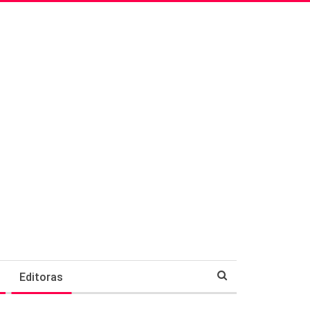
Editoras