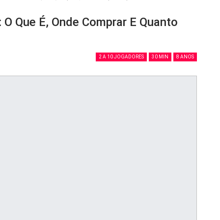
: O Que É, Onde Comprar E Quanto
2 A 10 JOGADORES
30 MIN
8 ANOS