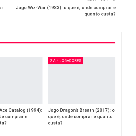
ar
Jogo Wiz-War (1983): o que é, onde comprar e
quanto custa?
2 A 4 JOGADORES
Ace Catalog (1994):
Jogo Dragon’s Breath (2017): o
nde comprar e
que é, onde comprar e quanto
ta?
custa?