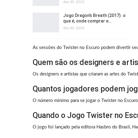
dez 30, 2023
Jogo Dragon’s Breath (2017): o
que é, onde comprar e…
dez 30, 2023
As sessões do Twister no Escuro podem divertir se
Quem são os designers e artis
Os designers e artistas que criaram as artes do Twi
Quantos jogadores podem joga
O número mínimo para se jogar o Twister no Escuro
Quando o Jogo Twister no Esc
O jogo foi lançado pela editora Hasbro do Brasil, 