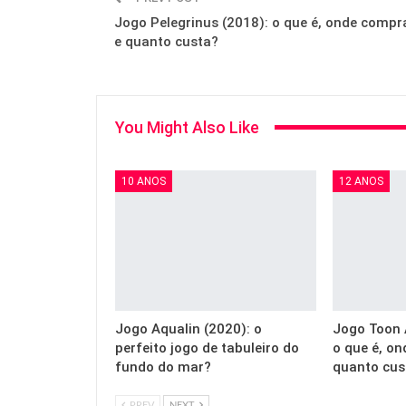
Jogo Pelegrinus (2018): o que é, onde compr
e quanto custa?
You Might Also Like
10 ANOS
12 ANOS
Jogo Aqualin (2020): o
Jogo Toon 
perfeito jogo de tabuleiro do
o que é, o
fundo do mar?
quanto cus
PREV
NEXT