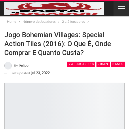
Home
Número de Jogadores
2 a 5 jogadores
Jogo Bohemian Villages: Special
Action Tiles (2016): O Que É, Onde
Comprar E Quanto Custa?
2 A 5 JOGADORES
30 MIN
8 ANOS
By
Felipo
Last updated
jul 23, 2022