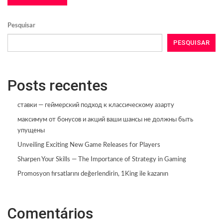
Pesquisar
PESQUISAR
Posts recentes
ставки — геймерский подход к классическому азарту
максимум от бонусов и акций ваши шансы не должны быть
упущены
Unveiling Exciting New Game Releases for Players
Sharpen Your Skills — The Importance of Strategy in Gaming
Promosyon fırsatlarını değerlendirin, 1King ile kazanın
Comentários