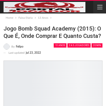
Home
Faixa Etária
13 Anos
Jogo Bomb Squad Academy (2015): O
Que É, Onde Comprar E Quanto Custa?
13 ANOS
2 A 5 JOGADORES
20 MIN
By
Felipo
Last updated
jul 23, 2022