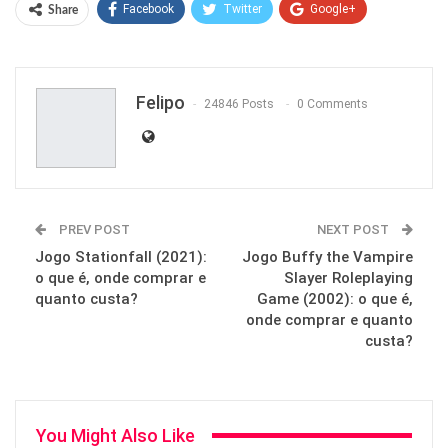
Facebook
Twitter
Google+
Share
ReddIt
WhatsApp
Pinterest
Email
Felipo
24846 Posts
0 Comments
PREV POST
NEXT POST
Jogo Stationfall (2021):
Jogo Buffy the Vampire
o que é, onde comprar e
Slayer Roleplaying
quanto custa?
Game (2002): o que é,
onde comprar e quanto
custa?
You Might Also Like