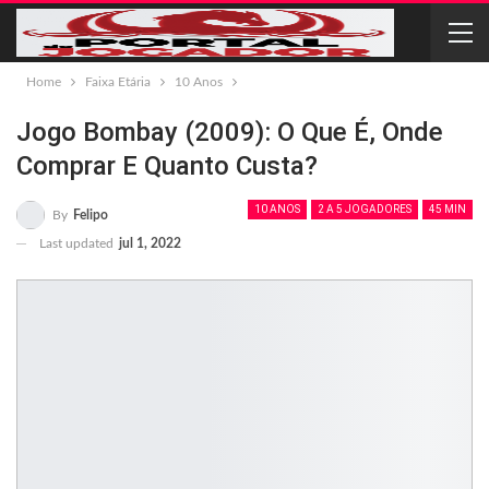
Home
Faixa Etária
10 Anos
Jogo Bombay (2009): O Que É, Onde
Comprar E Quanto Custa?
10 ANOS
2 A 5 JOGADORES
45 MIN
By
Felipo
Last updated
jul 1, 2022