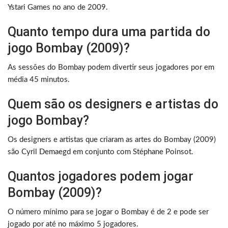
Ystari Games no ano de 2009.
Quanto tempo dura uma partida do
jogo Bombay (2009)?
As sessões do Bombay podem divertir seus jogadores por em
média 45 minutos.
Quem são os designers e artistas do
jogo Bombay?
Os designers e artistas que criaram as artes do Bombay (2009)
são Cyril Demaegd em conjunto com Stéphane Poinsot.
Quantos jogadores podem jogar
Bombay (2009)?
O número mínimo para se jogar o Bombay é de 2 e pode ser
jogado por até no máximo 5 jogadores.