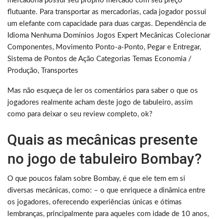
mercadoria possui seu próprio mercado com seu preço
flutuante. Para transportar as mercadorias, cada jogador possui
um elefante com capacidade para duas cargas. Dependência de
Idioma Nenhuma Domínios Jogos Expert Mecânicas Colecionar
Componentes, Movimento Ponto-a-Ponto, Pegar e Entregar,
Sistema de Pontos de Ação Categorias Temas Economia /
Produção, Transportes
Mas não esqueça de ler os comentários para saber o que os
jogadores realmente acham deste jogo de tabuleiro, assim
como para deixar o seu review completo, ok?
Quais as mecânicas presente
no jogo de tabuleiro Bombay?
O que poucos falam sobre Bombay, é que ele tem em si
diversas mecânicas, como: – o que enriquece a dinâmica entre
os jogadores, oferecendo experiências únicas e ótimas
lembranças, principalmente para aqueles com idade de 10 anos,