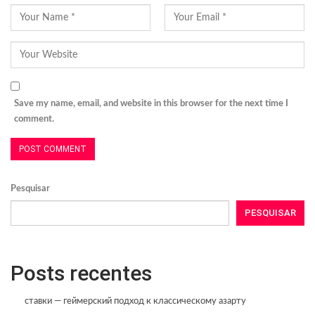
Save my name, email, and website in this browser for the next time I
comment.
Pesquisar
PESQUISAR
Posts recentes
ставки — геймерский подход к классическому азарту