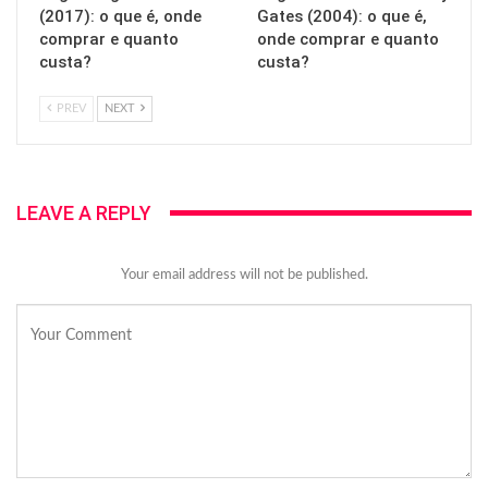
(2017): o que é, onde
Gates (2004): o que é,
comprar e quanto
onde comprar e quanto
custa?
custa?
PREV
NEXT
LEAVE A REPLY
Your email address will not be published.