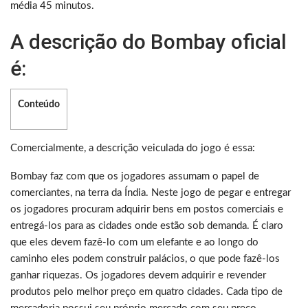
média 45 minutos.
A descrição do Bombay oficial
é:
Conteúdo
Comercialmente, a descrição veiculada do jogo é essa:
Bombay faz com que os jogadores assumam o papel de
comerciantes, na terra da Índia. Neste jogo de pegar e entregar
os jogadores procuram adquirir bens em postos comerciais e
entregá-los para as cidades onde estão sob demanda. É claro
que eles devem fazê-lo com um elefante e ao longo do
caminho eles podem construir palácios, o que pode fazê-los
ganhar riquezas. Os jogadores devem adquirir e revender
produtos pelo melhor preço em quatro cidades. Cada tipo de