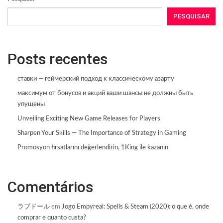
PESQUISAR
Posts recentes
ставки — геймерский подход к классическому азарту
максимум от бонусов и акций ваши шансы не должны быть
упущены
Unveiling Exciting New Game Releases for Players
Sharpen Your Skills — The Importance of Strategy in Gaming
Promosyon fırsatlarını değerlendirin, 1King ile kazanın
Comentários
ラブドール
em
Jogo Empyreal: Spells & Steam (2020): o que é, onde
comprar e quanto custa?