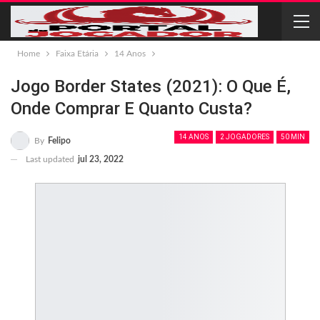
Home
Faixa Etária
14 Anos
Jogo Border States (2021): O Que É,
Onde Comprar E Quanto Custa?
14 ANOS
2 JOGADORES
50 MIN
By
Felipo
Last updated
jul 23, 2022