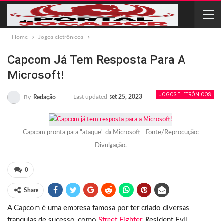
Home
Jogos eletrônicos
Capcom Já Tem Resposta Para A
Microsoft!
JOGOS ELETRÔNICOS
Last updated
set 25, 2023
By
Redação
Capcom pronta para "ataque" da Microsoft - Fonte/Reprodução:
Divulgação.
0
Share
A Capcom é uma empresa famosa por ter criado diversas
franquias de sucesso, como
Street Fighter
, Resident Evil,