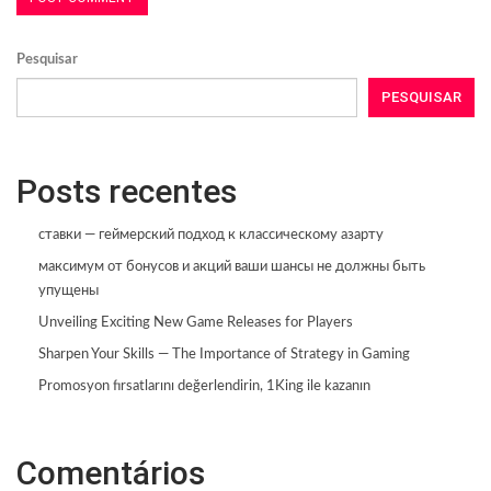
Pesquisar
PESQUISAR
Posts recentes
ставки — геймерский подход к классическому азарту
максимум от бонусов и акций ваши шансы не должны быть
упущены
Unveiling Exciting New Game Releases for Players
Sharpen Your Skills — The Importance of Strategy in Gaming
Promosyon fırsatlarını değerlendirin, 1King ile kazanın
Comentários