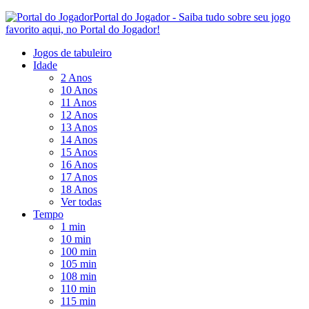
Portal do Jogador - Saiba tudo sobre seu jogo
favorito aqui, no Portal do Jogador!
Jogos de tabuleiro
Idade
2 Anos
10 Anos
11 Anos
12 Anos
13 Anos
14 Anos
15 Anos
16 Anos
17 Anos
18 Anos
Ver todas
Tempo
1 min
10 min
100 min
105 min
108 min
110 min
115 min