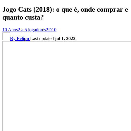
Jogo Cats (2018): o que é, onde comprar e
quanto custa?
10 Anos
2 a 5 jogadores
2D10
By
Felipo
Last updated
jul 1, 2022