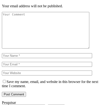
Your email address will not be published.
Save my name, email, and website in this browser for the next
time I comment.
Pesquisar