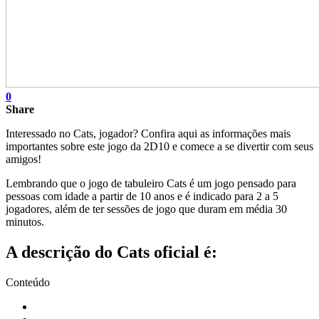
0
Share
Interessado no Cats, jogador? Confira aqui as informações mais
importantes sobre este jogo da 2D10 e comece a se divertir com seus
amigos!
Lembrando que o jogo de tabuleiro Cats é um jogo pensado para
pessoas com idade a partir de 10 anos e é indicado para 2 a 5
jogadores, além de ter sessões de jogo que duram em média 30
minutos.
A descrição do Cats oficial é:
Conteúdo