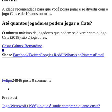
A idade recomendada para que você possa jogar e se divertir com o
jogo Cats é de 10 anos ou mais.
Até quantos jogadores podem jogar o Cats?
O número máximo de jogadores que podem se divertir com o jogo
Cats (2018) são 2 jogadores.
César Gómez Bernardino
0
Share
Facebook
Twitter
Google+
ReddIt
WhatsApp
Pinterest
Email
Felipo
24846 posts
0 comments
Prev Post
Jogo Werewolf (1986): o que é, onde comprar e quanto custa?