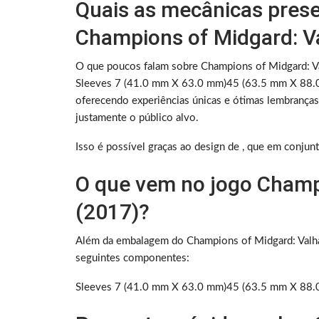
Quais as mecânicas prese
Champions of Midgard: Va
O que poucos falam sobre Champions of Midgard: Val
Sleeves 7 (41.0 mm X 63.0 mm)45 (63.5 mm X 88.0 
oferecendo experiências únicas e ótimas lembranças
justamente o público alvo.
Isso é possível graças ao design de , que em conjunt
O que vem no jogo Champi
(2017)?
Além da embalagem do Champions of Midgard: Valha
seguintes componentes:
Sleeves 7 (41.0 mm X 63.0 mm)45 (63.5 mm X 88.