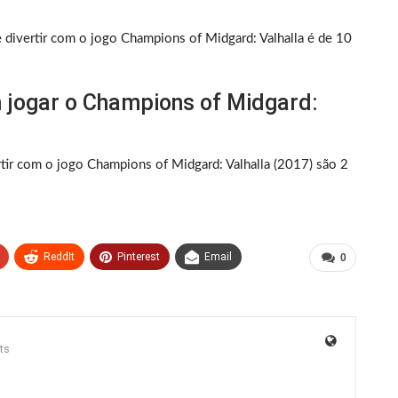
 divertir com o jogo Champions of Midgard: Valhalla é de 10
 jogar o Champions of Midgard:
ir com o jogo Champions of Midgard: Valhalla (2017) são 2
ReddIt
Pinterest
Email
0
ts