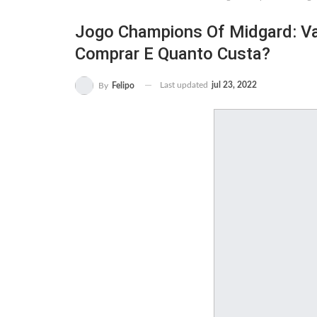
Jogo Champions Of Midgard: Val
Comprar E Quanto Custa?
Last updated
jul 23, 2022
By
Felipo