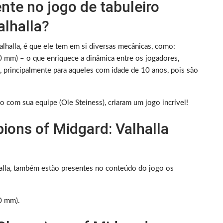
nte no jogo de tabuleiro
lhalla?
halla, é que ele tem em si diversas mecânicas, como:
mm) – o que enriquece a dinâmica entre os jogadores,
, principalmente para aqueles com idade de 10 anos, pois são
o com sua equipe (Ole Steiness), criaram um jogo incrível!
ons of Midgard: Valhalla
lla, também estão presentes no conteúdo do jogo os
0 mm).