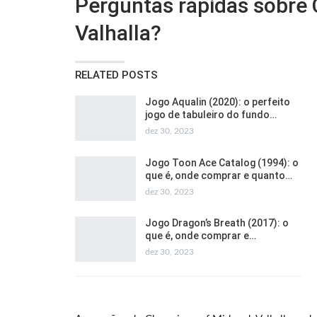
Perguntas rápidas sobre
Valhalla?
RELATED POSTS
Jogo Aqualin (2020): o perfeito
jogo de tabuleiro do fundo…
dez 30, 2023
Jogo Toon Ace Catalog (1994): o
que é, onde comprar e quanto…
dez 30, 2023
Jogo Dragon’s Breath (2017): o
que é, onde comprar e…
dez 30, 2023