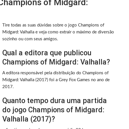
 Champions of Midgard:
Tire todas as suas dúvidas sobre o jogo Champions of
Midgard: Valhalla e veja como extrair o máximo de diversão
sozinho ou com seus amigos.
Qual a editora que publicou
Champions of Midgard: Valhalla?
A editora responsável pela distribuição do Champions of
Midgard: Valhalla (2017) foi a Grey Fox Games no ano de
2017.
Quanto tempo dura uma partida
do jogo Champions of Midgard:
Valhalla (2017)?