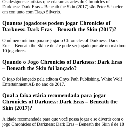
Os designers e artistas que criaram as artes do Chronicles of
Darkness: Dark Eras – Beneath the Skin (2017) são Peter Schaefer
em conjunto com Tiago Silverio.
Quantos jogadores podem jogar Chronicles of
Darkness: Dark Eras – Beneath the Skin (2017)?
O número mínimo para se jogar o Chronicles of Darkness: Dark
Eras – Beneath the Skin é de 2 e pode ser jogado por até no máximo
10 jogadores.
Quando o Jogo Chronicles of Darkness: Dark Eras
– Beneath the Skin foi lançado?
O jogo foi lançado pela editora Onyx Path Publishing, White Wolf
Entertainment AB no ano de 2017.
Qual a faixa etária recomendada para jogar
Chronicles of Darkness: Dark Eras – Beneath the
Skin (2017)?
A idade recomendada para que você possa jogar e se divertir com o
jogo Chronicles of Darkness: Dark Eras – Beneath the Skin é de 18