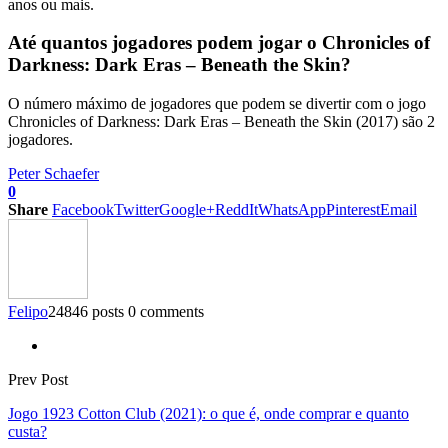
anos ou mais.
Até quantos jogadores podem jogar o Chronicles of
Darkness: Dark Eras – Beneath the Skin?
O número máximo de jogadores que podem se divertir com o jogo
Chronicles of Darkness: Dark Eras – Beneath the Skin (2017) são 2
jogadores.
Peter Schaefer
0
Share
Facebook
Twitter
Google+
ReddIt
WhatsApp
Pinterest
Email
Felipo
24846 posts
0 comments
Prev Post
Jogo 1923 Cotton Club (2021): o que é, onde comprar e quanto
custa?