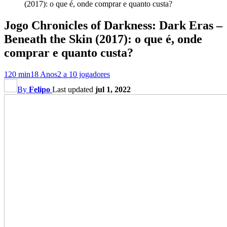
(2017): o que é, onde comprar e quanto custa?
Jogo Chronicles of Darkness: Dark Eras –
Beneath the Skin (2017): o que é, onde
comprar e quanto custa?
120 min
18 Anos
2 a 10 jogadores
By
Felipo
Last updated
jul 1, 2022