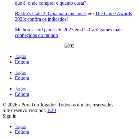
que é, onde comprar e quanto custa?
Baldur's Gate 3: Guia para iniciantes
em
The Game Awards
2023: confira os indicados!
Melhores card games de 2023
em
Os Card games mais
conhecidos do mundo
Jogos
Editora
Jogos
Editora
Jogos
Editora
© 2026 - Portal do Jogador. Todos os direitos reservados.
Site desenvolvido por:
B20
Sign in
Jogos
Editora