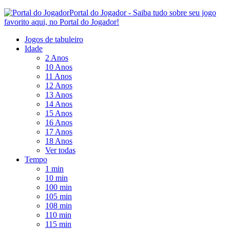
Portal do Jogador - Saiba tudo sobre seu jogo
favorito aqui, no Portal do Jogador!
Jogos de tabuleiro
Idade
2 Anos
10 Anos
11 Anos
12 Anos
13 Anos
14 Anos
15 Anos
16 Anos
17 Anos
18 Anos
Ver todas
Tempo
1 min
10 min
100 min
105 min
108 min
110 min
115 min