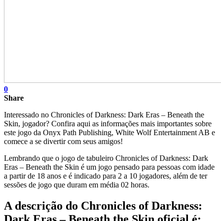
0
Share
Interessado no Chronicles of Darkness: Dark Eras – Beneath the
Skin, jogador? Confira aqui as informações mais importantes sobre
este jogo da Onyx Path Publishing, White Wolf Entertainment AB e
comece a se divertir com seus amigos!
Lembrando que o jogo de tabuleiro Chronicles of Darkness: Dark
Eras – Beneath the Skin é um jogo pensado para pessoas com idade
a partir de 18 anos e é indicado para 2 a 10 jogadores, além de ter
sessões de jogo que duram em média 02 horas.
A descrição do Chronicles of Darkness:
Dark Eras – Beneath the Skin oficial é: