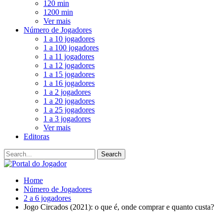
120 min
1200 min
Ver mais
Número de Jogadores
1 a 10 jogadores
1 a 100 jogadores
1 a 11 jogadores
1 a 12 jogadores
1 a 15 jogadores
1 a 16 jogadores
1 a 2 jogadores
1 a 20 jogadores
1 a 25 jogadores
1 a 3 jogadores
Ver mais
Editoras
Home
Número de Jogadores
2 a 6 jogadores
Jogo Circados (2021): o que é, onde comprar e quanto custa?