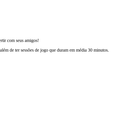
ertir com seus amigos!
, além de ter sessões de jogo que duram em média 30 minutos.