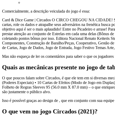
Comercialmente, a descrição veiculada do jogo é essa:
Card & Dice Game | Circados O CIRCO CHEGOU NA CIDADE! Senhoras e
cartas, role os dados e atrapalhe seus adversários na frenética busc
objetivo aqui é ser o mais aplaudido! Entre no Picadeiro e arrase! P
prestar atenção ao conjunto de Estrelas em cada uma delas (Bônus d
coletando pontos bônus por isso. Editora Nacional Renato Keiteri
Componentes, Construção de Baralho/Peças, Cooperativo, Gestão de
de Cartas, Jogo de Dados, Jogo de Entrada, Jogo Festivo Temas Arte, 
Mas não esqueça de ler os comentários para saber o que os jogadores
Quais as mecânicas presente no jogo de ta
O que poucos falam sobre Circados, é que ele tem em si diversas me
(Poderes Especiais) • 10 Cartas de Efeitos (Modo de Jogo em Duplas
Folheto de Regras Sleeves 95 (56.0 mm X 87.0 mm) – o que enriquece 
são justamente o público alvo.
Isso é possível graças ao design de , que em conjunto com sua equipe
O que vem no jogo Circados (2021)?