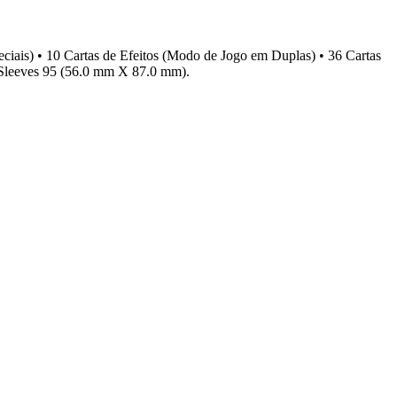
ciais) • 10 Cartas de Efeitos (Modo de Jogo em Duplas) • 36 Cartas
 Sleeves 95 (56.0 mm X 87.0 mm).