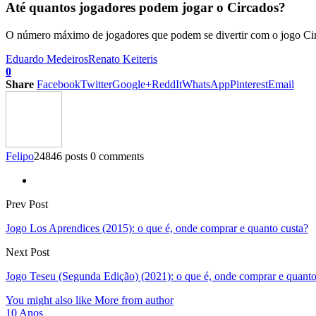
Até quantos jogadores podem jogar o Circados?
O número máximo de jogadores que podem se divertir com o jogo Cir
Eduardo Medeiros
Renato Keiteris
0
Share
Facebook
Twitter
Google+
ReddIt
WhatsApp
Pinterest
Email
Felipo
24846 posts
0 comments
Prev Post
Jogo Los Aprendices (2015): o que é, onde comprar e quanto custa?
Next Post
Jogo Teseu (Segunda Edição) (2021): o que é, onde comprar e quanto
You might also like
More from author
10 Anos