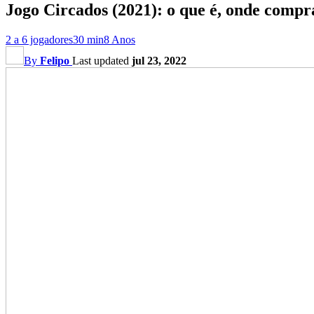
Jogo Circados (2021): o que é, onde compr
2 a 6 jogadores
30 min
8 Anos
By
Felipo
Last updated
jul 23, 2022