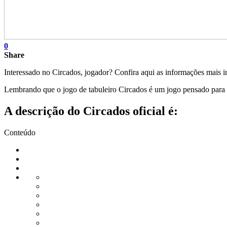
0
Share
Interessado no Circados, jogador? Confira aqui as informações mais i
Lembrando que o jogo de tabuleiro Circados é um jogo pensado para p
A descrição do Circados oficial é:
Conteúdo