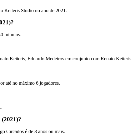
to Keiteris Studio no ano de 2021.
021)?
30 minutos.
Renato Keiteris, Eduardo Medeiros em conjunto com Renato Keiteris.
por até no máximo 6 jogadores.
1.
 (2021)?
ogo Circados é de 8 anos ou mais.