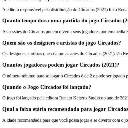
A editora responsável pela distribuição do Circados (2021) foi a Rena
Quanto tempo dura uma partida do jogo Circados (2
As sessões do Circados podem divertir seus jogadores por em média 
Quem são os designers e artistas do jogo Circados?
Os designers e artistas que criaram as artes do Circados (2021) são 
Quantos jogadores podem jogar Circados (2021)?
O número mínimo para se jogar o Circados é de 2 e pode ser jogado 
Quando o Jogo Circados foi lançado?
O jogo foi lançado pela editora Renato Keiteris Studio no ano de 202
Qual a faixa etária recomendada para jogar Circados
A idade recomendada para que você possa jogar e se divertir com o j