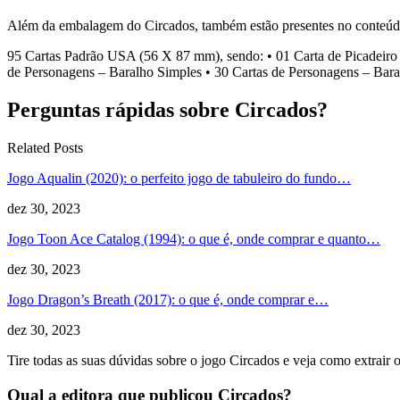
Além da embalagem do Circados, também estão presentes no conteúd
95 Cartas Padrão USA (56 X 87 mm), sendo: • 01 Carta de Picadeiro •
de Personagens – Baralho Simples • 30 Cartas de Personagens – Bar
Perguntas rápidas sobre Circados?
Related Posts
Jogo Aqualin (2020): o perfeito jogo de tabuleiro do fundo…
dez 30, 2023
Jogo Toon Ace Catalog (1994): o que é, onde comprar e quanto…
dez 30, 2023
Jogo Dragon’s Breath (2017): o que é, onde comprar e…
dez 30, 2023
Tire todas as suas dúvidas sobre o jogo Circados e veja como extrai
Qual a editora que publicou Circados?