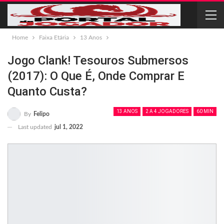
Home
Faixa Etária
13 Anos
Jogo Clank! Tesouros Submersos
(2017): O Que É, Onde Comprar E
Quanto Custa?
13 ANOS
2 A 4 JOGADORES
60 MIN
By
Felipo
Last updated
jul 1, 2022