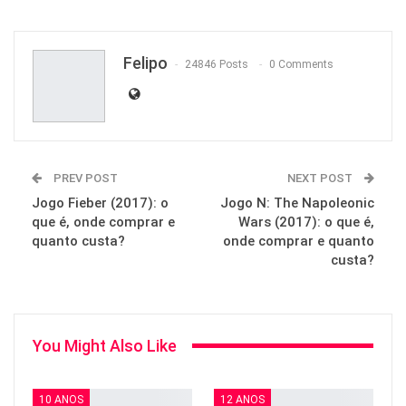
ReddIt
WhatsApp
Pinterest
Email
Felipo
24846 Posts
0 Comments
PREV POST
NEXT POST
Jogo Fieber (2017): o
Jogo N: The Napoleonic
que é, onde comprar e
Wars (2017): o que é,
quanto custa?
onde comprar e quanto
custa?
You Might Also Like
10 ANOS
12 ANOS