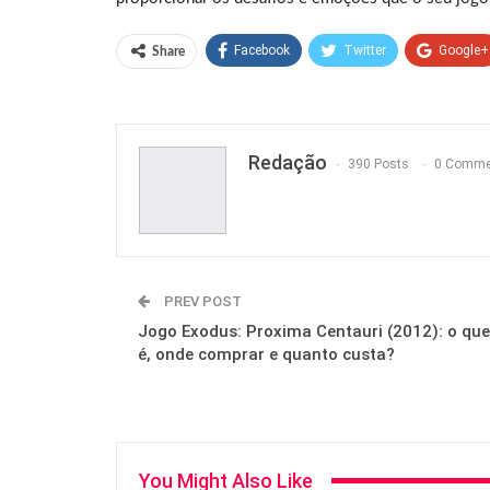
Facebook
Twitter
Google+
Share
Redação
390 Posts
0 Comme
PREV POST
Jogo Exodus: Proxima Centauri (2012): o que
é, onde comprar e quanto custa?
You Might Also Like