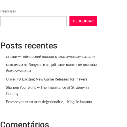
Pesquisar
PESQUISAR
Posts recentes
ставки — геймерский подход к классическому азарту
максимум от бонусов и акций ваши шансы не должны
быть упущены
Unveiling Exciting New Game Releases for Players
Sharpen Your Skills — The Importance of Strategy in
Gaming
Promosyon fırsatlarını değerlendirin, 1King ile kazanın
Comentários