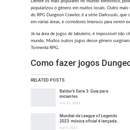
Dentre os mais populares no mundo eletrônico, podem
popularizou o gênero em muitos locais. Outro mais 
do RPG Dungeon Crawler, é a série Darksouls, que c
em várias áreas, e corredores imensos para serem e
Já na área de jogos de tabuleiro, é impossível não
mundo. Muitos outros jogos desse gênero surgiram i
Tormenta RPG.
Como fazer jogos Dungeo
RELATED POSTS
Baldur’s Gate 3: Guia para
iniciantes
nov 15, 2023
Mundial de League of Legends
2023: música oficial é lançada…
out 5, 2023