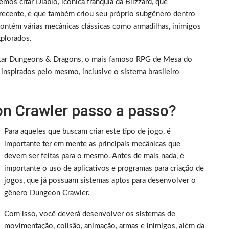
os citar Diablo, icônica franquia da Blizzard, que
recente, e que também criou seu próprio subgênero dentro
ontém várias mecânicas clássicas como armadilhas, inimigos
xplorados.
 citar Dungeons & Dragons, o mais famoso RPG de Mesa do
nspirados pelo mesmo, inclusive o sistema brasileiro
n Crawler passo a passo?
Para aqueles que buscam criar este tipo de jogo, é
importante ter em mente as principais mecânicas que
devem ser feitas para o mesmo. Antes de mais nada, é
importante o uso de aplicativos e programas para criação de
jogos, que já possuam sistemas aptos para desenvolver o
gênero Dungeon Crawler.
Com isso, você deverá desenvolver os sistemas de
movimentação, colisão, animação, armas e inimigos, além da