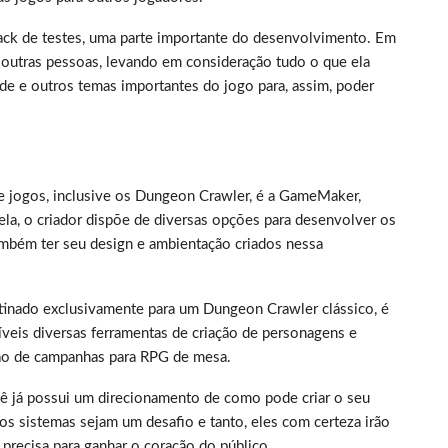
ack de testes, uma parte importante do desenvolvimento. Em
m outras pessoas, levando em consideração tudo o que ela
ade e outros temas importantes do jogo para, assim, poder
de jogos, inclusive os Dungeon Crawler, é a GameMaker,
a, o criador dispõe de diversas opções para desenvolver os
ambém ter seu design e ambientação criados nessa
estinado exclusivamente para um Dungeon Crawler clássico, é
íveis diversas ferramentas de criação de personagens e
ção de campanhas para RPG de mesa.
cê já possui um direcionamento de como pode criar o seu
 os sistemas sejam um desafio e tanto, eles com certeza irão
precisa para ganhar o coração do público.